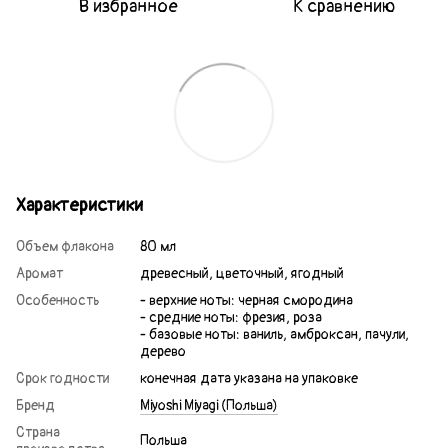
В избранное
К сравнению
Характеристики
Объем флакона
80 мл
Аромат
древесный, цветочный, ягодный
Особенность
- верхние ноты: черная смородина
- средние ноты: фрезия, роза
- базовые ноты: ваниль, амброксан, пачули,
дерево
Срок годности
конечная дата указана на упаковке
Бренд
Miyoshi Miyagi (Польша)
Страна
Польша