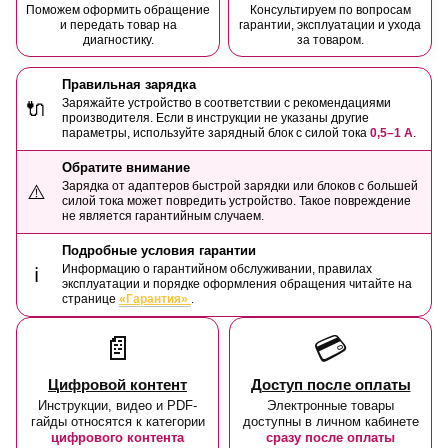
Поможем оформить обращение
Консультируем по вопросам
и передать товар на
гарантии, эксплуатации и ухода
диагностику.
за товаром.
Правильная зарядка
Заряжайте устройство в соответствии с рекомендациями
🔌
производителя. Если в инструкции не указаны другие
параметры, используйте зарядный блок с силой тока
0,5–1 А
.
Обратите внимание
Зарядка от адаптеров быстрой зарядки или блоков с большей
⚠️
силой тока может повредить устройство. Такое повреждение
не является гарантийным случаем.
Подробные условия гарантии
Информацию о гарантийном обслуживании, правилах
ℹ️
эксплуатации и порядке оформления обращения читайте на
странице
«Гарантия»
.
📄
💳
Цифровой контент
Доступ после оплаты
Инструкции, видео и PDF-
Электронные товары
гайды относятся к категории
доступны в личном кабинете
цифрового контента
сразу после оплаты