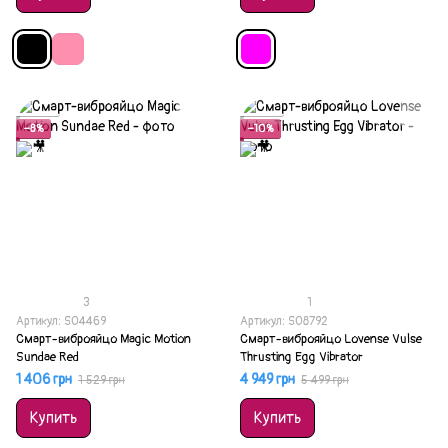
Акция
Акция
−8%
−10%
3
1
Артикул: SO4469
Артикул: SO8792
Смарт-виброяйцо Magic Motion
Смарт-виброяйцо Lovense Vulse
Sundae Red
Thrusting Egg Vibrator
1 406 грн
4 949 грн
1 529 грн
5 499 грн
Купить
Купить