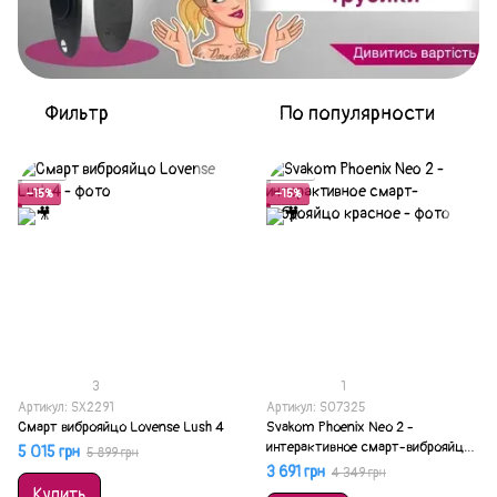
Фильтр
По популярности
Акция
Акция
−15%
−15%
3
1
Артикул: SX2291
Артикул: SO7325
Смарт виброяйцо Lovense Lush 4
Svakom Phoenix Neo 2 -
интерактивное смарт-виброяйцо
5 015 грн
5 899 грн
красное
3 691 грн
4 349 грн
Купить