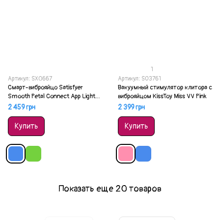
1
Артикул: SX0667
Артикул: SO3761
Смарт-виброяйцо Satisfyer
Вакуумный стимулятор клитора с
Smooth Petal Connect App Light
виброяйцом KissToy Miss VV Pink
Blue
2 459 грн
2 399 грн
Купить
Купить
Показать еще 20 товаров