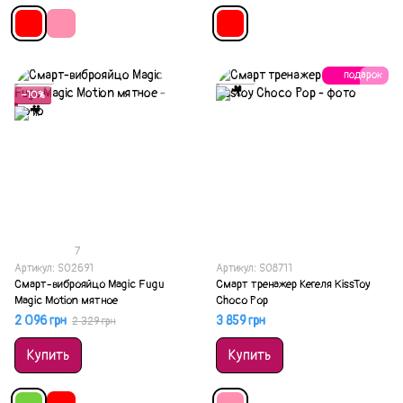
подарок
Акция
Акция
−10%
7
Артикул: SO2691
Артикул: SO8711
Смарт-виброяйцо Magic Fugu
Смарт тренажер Кегеля KissToy
Magic Motion мятное
Choco Pop
2 096 грн
3 859 грн
2 329 грн
Купить
Купить