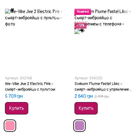
Новинка
Акция
−12%
Артикул: SX2148
Артикул: SX4325
We-Vibe Jive 2 Electric Pink -
Svakom Plume Pastel Lilac -
смарт-виброяйцо с пультом
смарт-виброяйцо с управлением
с телефона
5 709 грн
2 640 грн
2 999 грн
Купить
Купить