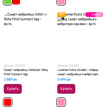
подарок
ТОП
Артикул: SX1220
Артикул: SO5055
Смарт-виброяйцо Satisfyer Shiny
Lovense Dolce (Quake) - гибрид
Petal Connect App
смарт-виброяйца и вибратора-
кролика
2 689 грн
5 499 грн
Купить
Купить