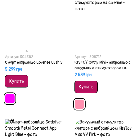
4
Артикул: SO4562
Артикул: SO8712
Смарт виброяйцо Lovense Lush 3
KISTOY Cathy Mini - виброяйцо с
вакуумным стимулятором на
5 299 грн
сцепке
2 589 грн
Купить
Купить