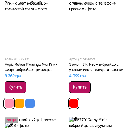
Артикул: SX2194
Артикул: SO4859
Magic Motion Flamingo Max Pink -
Svakom Ella Neo - виброяйцо с
смарт виброяйцо-тренажер
управлением с телефона красное
Кегеля
3 269 грн
4 099 грн
Купить
Купить
Хитяра