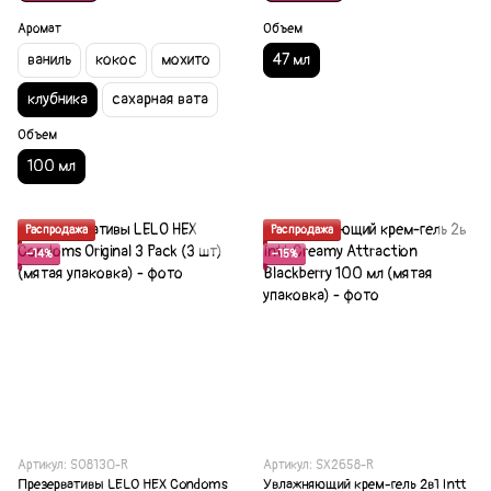
Аромат
Объем
ваниль
кокос
мохито
47 мл
клубника
сахарная вата
Объем
100 мл
Распродажа
Распродажа
−14%
−15%
Артикул: SO8130-R
Артикул: SX2658-R
Презервативы LELO HEX Condoms
Увлажняющий крем-гель 2в1 Intt