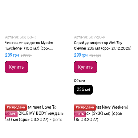
Артикул: SO8153-R
Артикул: SO9920-R
Чистящее средство Mystim
Спрей дезинфектор Wet Toy
Toycleaner (100 мл) (cрок
Cleaner 236 мл (срок 21.12.2026)
12.2026)
239 грн
299 грн
599 грн
739 грн
Купить
Купить
Объем
236 мл
Распродажа
Распродажа
−33%
−31%