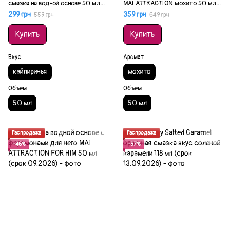
смазка на водной основе 50 мл
MAI ATTRACTION мохито 50 мл
(срок 09.2026)
(срок 09.2026)
299 грн
359 грн
559 грн
649 грн
Купить
Купить
Вкус
Аромат
кайпиринья
мохито
Объем
Объем
50 мл
50 мл
Распродажа
Распродажа
−46%
−57%