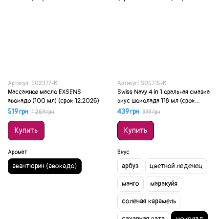
Артикул: SO2377-R
Артикул: SO5715-R
Массажное масло EXSENS
Swiss Navy 4 in 1 оральная смазка
авокадо (100 мл) (срок 12.2026)
вкус шоколада 118 мл (срок
24.09.2026)
519 грн
439 грн
1 269 грн
999 грн
Купить
Купить
Аромат
Вкус
авантюрин (авокадо)
арбуз
цветной леденец
манго
маракуйя
соленая карамель
сахарная вата
шоколад