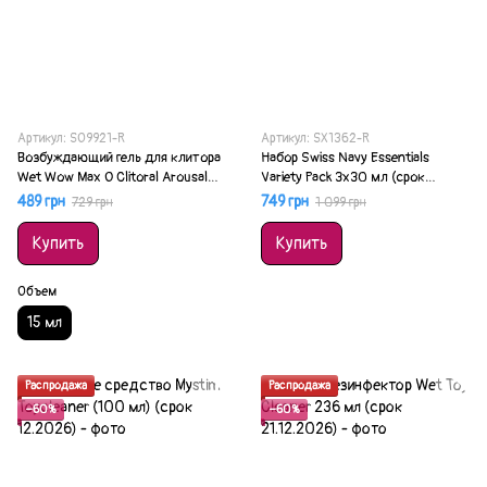
Артикул: SO9921-R
Артикул: SX1362-R
Возбуждающий гель для клитора
Набор Swiss Navy Essentials
Wet Wow Max O Clitoral Arousal
Variety Pack 3х30 мл (срок
Gel 15 мл (срок 12.02.2027)
21.01.2027)
489 грн
749 грн
729 грн
1 099 грн
Купить
Купить
Объем
15 мл
Распродажа
Распродажа
−60%
−60%