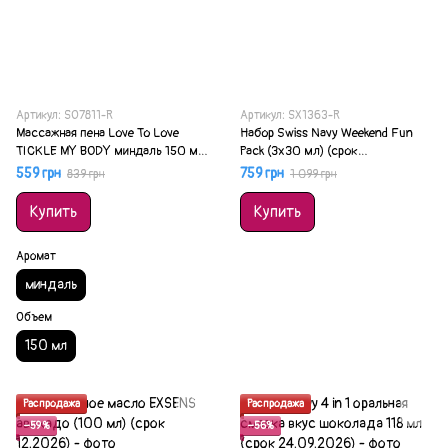
Артикул: SO7811-R
Артикул: SX1363-R
Массажная пена Love To Love
Набор Swiss Navy Weekend Fun
TICKLE MY BODY миндаль 150 мл
Pack (3х30 мл) (срок
(срок 03.2027)
05.03.2027)
559 грн
759 грн
839 грн
1 099 грн
Купить
Купить
Аромат
миндаль
Объем
150 мл
Распродажа
Распродажа
−59%
−56%