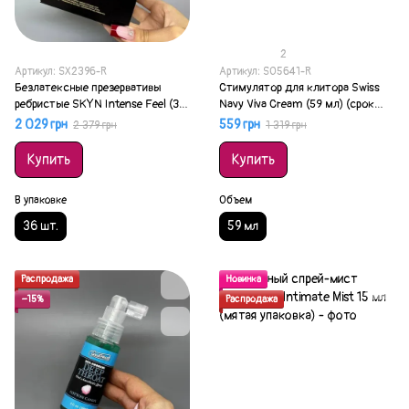
2
Артикул: SX2396-R
Артикул: SO5641-R
Безлатексные презервативы
Стимулятор для клитора Swiss
ребристые SKYN Intense Feel (36
Navy Viva Cream (59 мл) (срок
шт) (мятая упаковка)
13.09.2026)
2 029 грн
559 грн
2 379 грн
1 319 грн
Купить
Купить
В упаковке
Объем
36 шт.
59 мл
Распродажа
Новинка
−15%
Распродажа