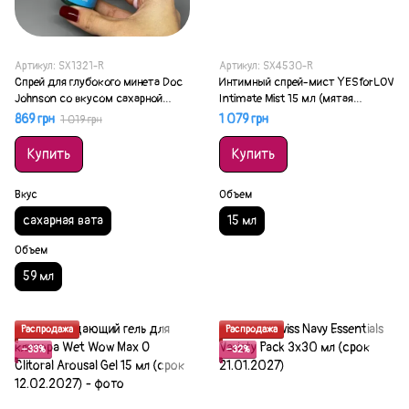
Артикул: SX1321-R
Артикул: SX4530-R
Спрей для глубокого минета Doc
Интимный спрей-мист YESforLOV
Johnson со вкусом сахарной
Intimate Mist 15 мл (мятая
ваты 59 мл (мятая упаковка)
упаковка)
869 грн
1 079 грн
1 019 грн
Купить
Купить
Вкус
Объем
сахарная вата
15 мл
Объем
59 мл
Распродажа
Распродажа
−33%
−32%