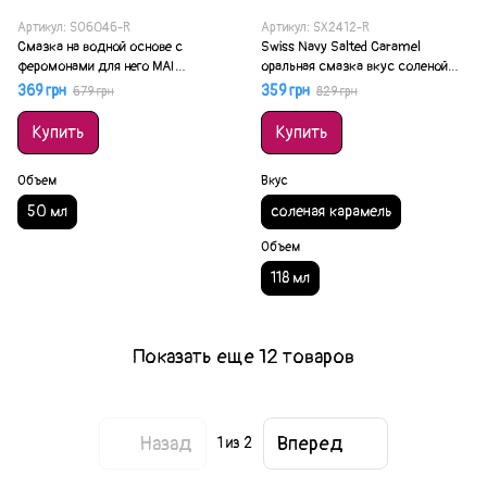
Артикул: SO6046-R
Артикул: SX2412-R
Смазка на водной основе с
Swiss Navy Salted Caramel
феромонами для него MAI
оральная смазка вкус соленой
ATTRACTION FOR HIM 50 мл
карамели 118 мл (срок
369 грн
359 грн
679 грн
829 грн
(срок 09.2026)
13.09.2026)
Купить
Купить
Объем
Вкус
50 мл
соленая карамель
Объем
118 мл
Показать еще 12 товаров
Назад
Вперед
1
из 2