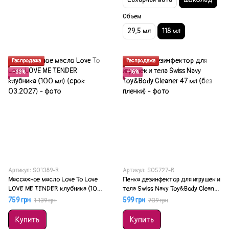
Объем
29,5 мл
118 мл
Распродажа
Распродажа
−33%
−16%
Артикул: SO1389-R
Артикул: SO5727-R
Массажное масло Love To Love
Пенка дезинфектор для игрушек и
LOVE ME TENDER клубника (100
тела Swiss Navy Toy&Body Cleaner
мл) (срок 03.2027)
47 мл (без пленки)
759 грн
599 грн
1 139 грн
709 грн
Купить
Купить