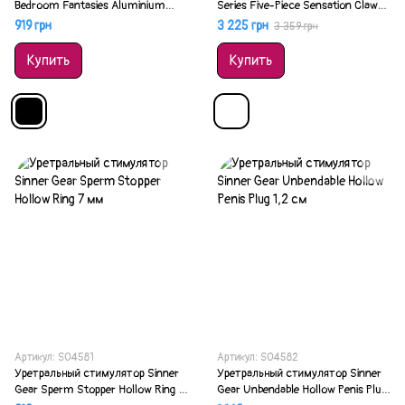
Bedroom Fantasies Aluminium
Series Five-Piece Sensation Claw
Black
Rings Silver
919 грн
3 225 грн
3 359 грн
Купить
Купить
Артикул: SO4581
Артикул: SO4582
Уретральный стимулятор Sinner
Уретральный стимулятор Sinner
Gear Sperm Stopper Hollow Ring 7
Gear Unbendable Hollow Penis Plug