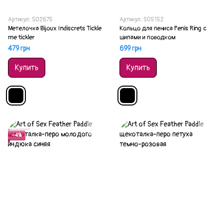
Артикул: SO2675
Артикул: SO5152
Метелочка Bijoux Indiscrets Tickle
Кольцо для пениса Penis Ring с
me tickler
шипами и поводком
479 грн
699 грн
Купить
Купить
Акция
−4%