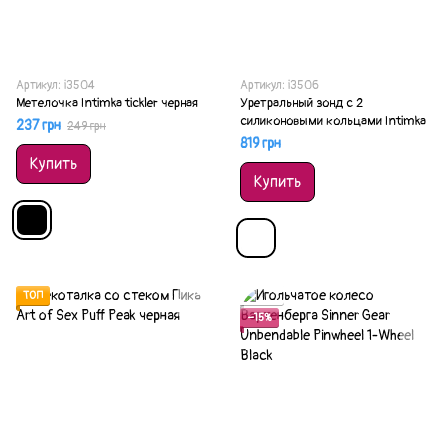
Артикул: i3504
Артикул: i3506
Метелочка Intimka tickler черная
Уретральный зонд с 2
силиконовыми кольцами Intimka
237 грн
249 грн
819 грн
Купить
Купить
ТОП
Акция
−15%