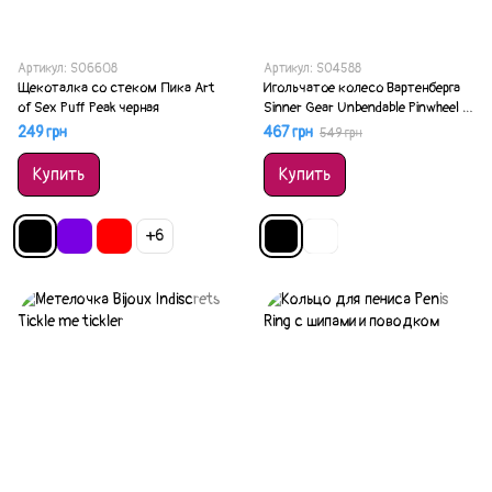
Артикул: SO6608
Артикул: SO4588
Щекоталка со стеком Пика Art
Игольчатое колесо Вартенберга
of Sex Puff Peak черная
Sinner Gear Unbendable Pinwheel 1-
Wheel Black
249 грн
467 грн
549 грн
Купить
Купить
+6