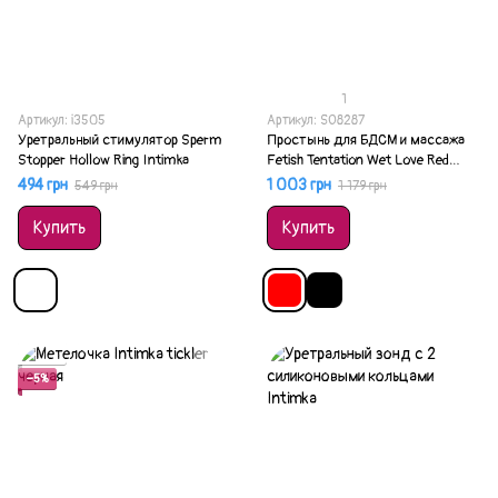
1
Артикул: i3505
Артикул: SO8287
Уретральный стимулятор Sperm
Простынь для БДСМ и массажа
Stopper Hollow Ring Intimka
Fetish Tentation Wet Love Red
220x200 см красная
494 грн
1 003 грн
549 грн
1 179 грн
Купить
Купить
Акция
−5%