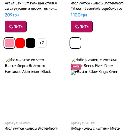
Art of Sex Puff Peak щекоталка
Игольчатое колесо Вартенберга
со страусиным пером темно-
Taboom Essentials серебристое
розовая
209 грн
1 100 грн
Купить
Купить
+2
Акция
−4%
Артикул: SO8820
Артикул: SX1191
Игольчатое колесо Вартенберга
Набор колец с когтями Master