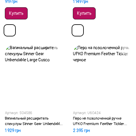
мм
1,2 см
919 грн
1 149 грн
Купить
Купить
Артикул: SO4586
Артикул: U60424
Вагинальный расширитель
Перо на позолоченной ручке
спекулум Sinner Gear Unbendable
UPKO Premium Feather Tickler
Large Cusco
черное
1 929 грн
2 395 грн