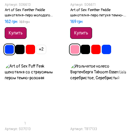
Артикул: SO6613
Артикул: SO6611
Art of Sex Feather Paddle
Art of Sex Feather Paddle
щекоталка-перо молодого
щекоталка-перо петуха темно-
индюка синяя
розовая
162 грн
169 грн
169 грн
Купить
Купить
+2
1
Артикул: SO7013
Артикул: TB17133