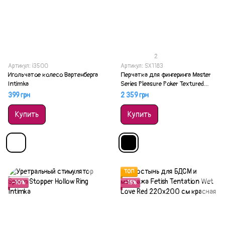
2
Артикул: i3500
Артикул: SX1183
Игольчатое колесо Вартенберга
Перчатка для фингеринга Master
Intimka
Series Pleasure Poker Textured
Glove
399 грн
2 359 грн
Купить
Купить
Акция
ТОП
−10%
−15%