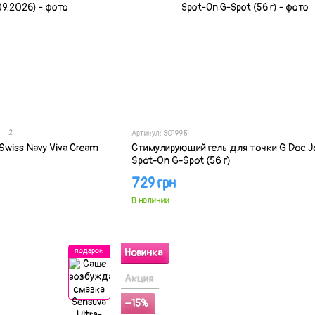
2
Артикул: SO1995
wiss Navy Viva Cream
Стимулирующий гель для точки G Doc J
Spot-On G-Spot (56 г)
729 грн
В наличии
подарок
Новинка
Акция
−15%