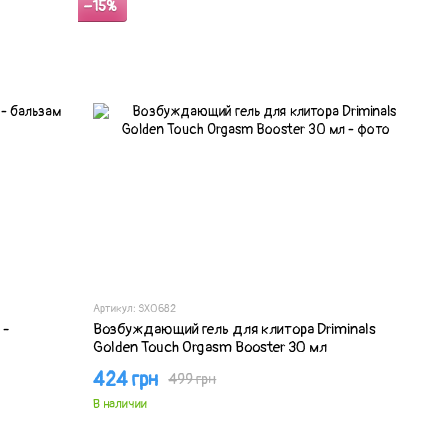
−15%
Артикул: SX0682
 -
Возбуждающий гель для клитора Driminals
Golden Touch Orgasm Booster 30 мл
424 грн
499 грн
В наличии