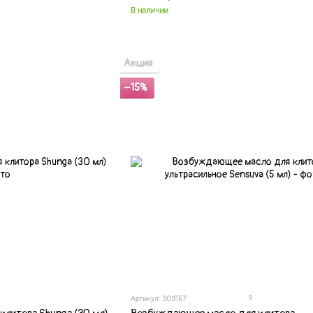
В наличии
Акция
−15%
9
Артикул: SO3157