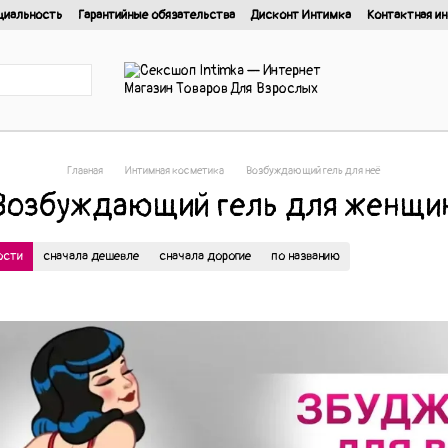
циальность
Гарантийные обязательства
Дисконт Интимка
Контактная и
нциальности
Главная
Интимная косметика
Возбуждающий гель для неё
Возбуждающий гель для женщи
ости
сначала дешевле
сначала дорогие
по названию