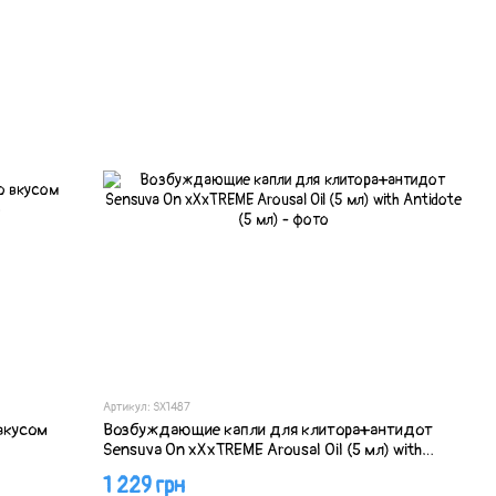
Артикул: SX1487
вкусом
Возбуждающие капли для клитора+антидот
Sensuva On xXxTREME Arousal Oil (5 мл) with
Antidote (5 мл)
1 229 грн