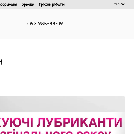
Укр
Рус
нформация
Бренды
График работы
093 985-88-19
н