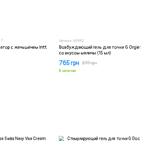
7
Артикул: SX1552
атор с женьшенем Intt
Возбуждающий гель для точки G Orgie 
со вкусом малины (15 мл)
765 грн
899 грн
В наличии