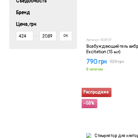
Съедобность
Бренд
Цена, грн
От Цена, грн
До Цена, грн
OK
Артикул: SO2937
Возбуждающий гель вибр
Excitation (15 мл)
790 грн
929 грн
В наличии
Распродажа
−58%