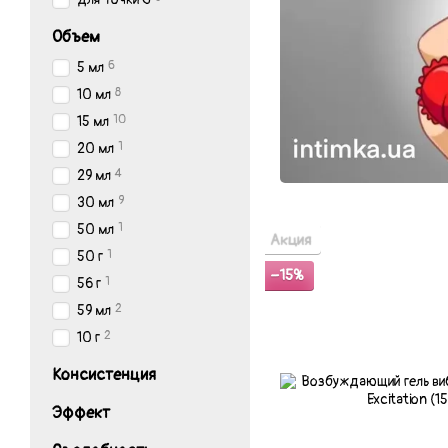
Объем
6
5 мл
8
10 мл
10
15 мл
1
20 мл
4
29 мл
9
30 мл
1
50 мл
Акция
1
50 г
−15%
1
56 г
2
59 мл
2
10 г
Консистенция
Эффект