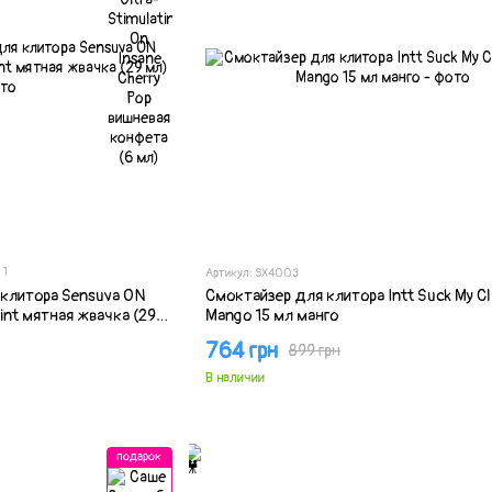
1
Артикул: SX4003
клитора Sensuva ON
Смоктайзер для клитора Intt Suck My Cli
mint мятная жвачка (29
Mango 15 мл манго
764 грн
899 грн
В наличии
подарок