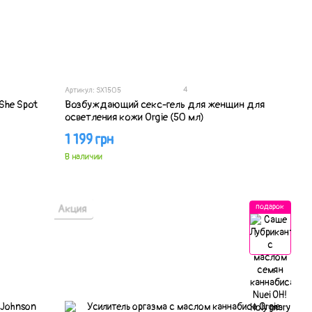
4
Артикул: SX1505
She Spot
Возбуждающий секс-гель для женщин для
осветления кожи Orgie (50 мл)
1 199 грн
В наличии
Акция
подарок