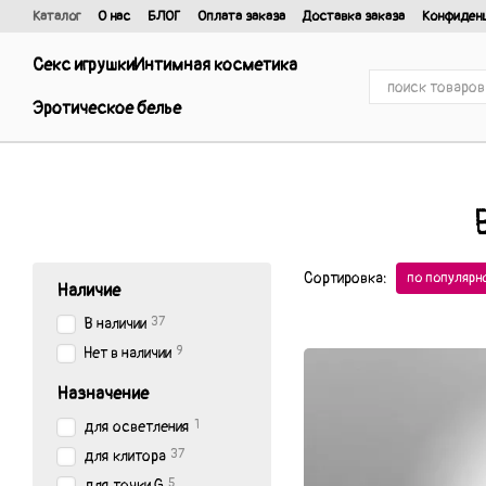
Перейти к основному контенту
Каталог
О нас
БЛОГ
Оплата заказа
Доставка заказа
Конфиден
Отзывы о магазине
Договор публичной оферты и политика конфиде
Секс игрушки
Интимная косметика
Эротическое белье
Сортировка:
по популярн
Наличие
37
В наличии
9
Нет в наличии
Назначение
1
для осветления
37
для клитора
5
для точки G