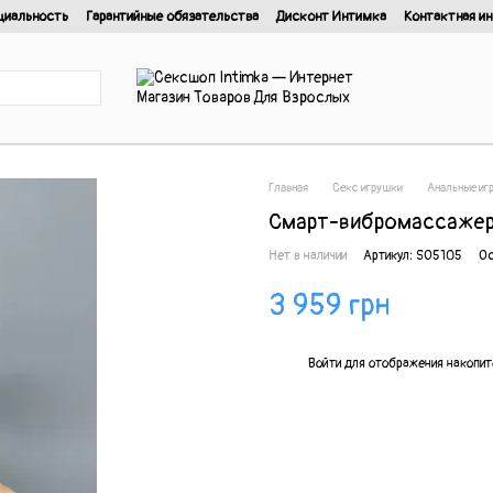
циальность
Гарантийные обязательства
Дисконт Интимка
Контактная и
нциальности
Главная
Секс игрушки
Анальные иг
Смарт-вибромассажер 
Нет в наличии
Артикул: SO5105
Ос
3 959 грн
%
Войти
для отображения накопит