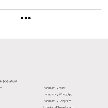
х
 информация
19
Написати у Viber
Написати у WhatsApp
Написати у Telegram
intimka.ltd@gmail.com