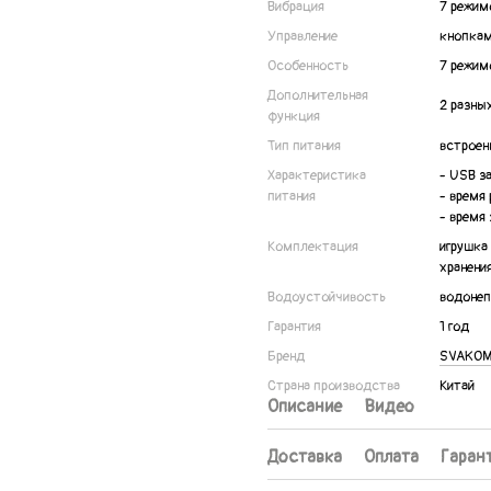
Вибрация
7 режим
Управление
кнопкам
Особенность
7 режим
Дополнительная
2 разны
функция
Тип питания
встроен
Характеристика
- USB з
питания
- время 
- время 
Комплектация
игрушка
хранени
Водоустойчивость
водоне
Гарантия
1 год
Бренд
SVAKOM
Страна производства
Китай
Описание
Видео
Доставка
Оплата
Гаран