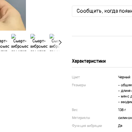
Сообщить, когда появ
Характеристики
Цвет
Черный
Размеры
- общая 
- длина 
- макс 
- вводим
Вес
138 г
Материалы
силикон
Функция вибрации
Да