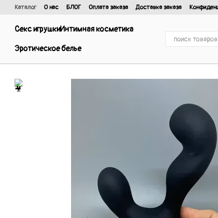
Перейти к основному контенту
Каталог
О нас
БЛОГ
Оплата заказа
Доставка заказа
Конфиден
Отзывы о магазине
Договор публичной оферты и политика конфиде
Секс игрушки
Интимная косметика
Эротическое белье