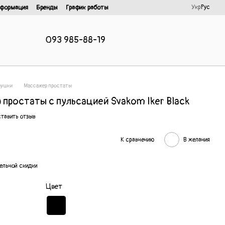
Укр
Рус
нформация
Бренды
График работы
093 985-88-19
рушки
Массажер простаты
простаты с пульсацией Svakom Iker Black
тавить отзыв
К сравнению
В желания
ельной скидки
Цвет