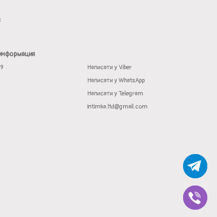
х
 информация
19
Написати у Viber
Написати у WhatsApp
Написати у Telegram
intimka.ltd@gmail.com