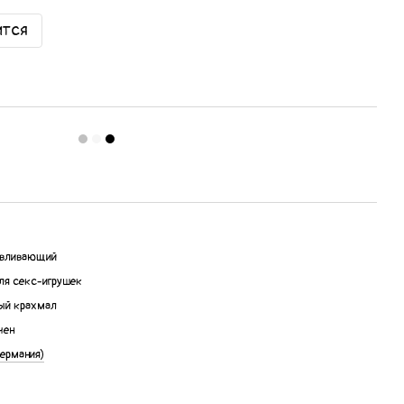
ится
авливающий
ля секс-игрушек
ый крахмал
чен
Германия)