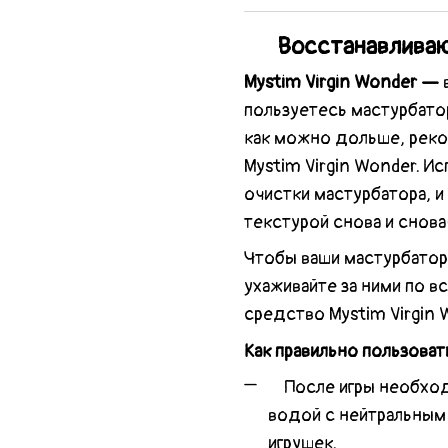
Восстанавливаю
Mystim Virgin Wonder —
пользуетесь мастурбатор
как можно дольше, рек
Mystim Virgin Wonder. И
очистки мастурбатора, и
текстурой снова и снова
Чтобы ваши мастурбатор
ухаживайте за ними по в
средство Mystim Virgin 
Как правильно пользова
После игры необходи
водой с нейтральным
игрушек.