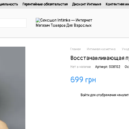
циальность
Гарантийные обязательства
Дисконт Интимка
Контактная и
нциальности
Главная
Интимная косметика
Уход
Восстанавливающая пуд
Нет в наличии
Артикул: SO8152
Ос
699 грн
%
Войти
для отображения накопит