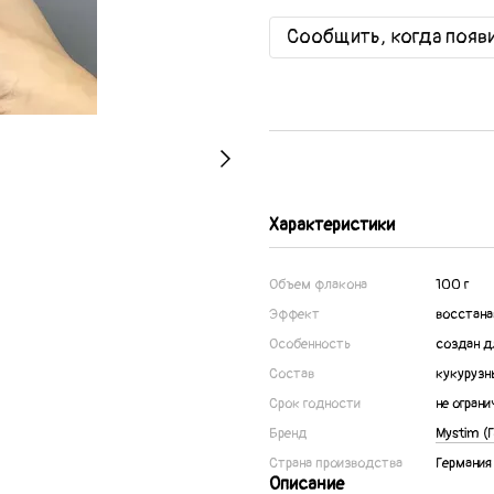
Сообщить, когда появ
Характеристики
Объем флакона
100 г
Эффект
восстан
Особенность
создан д
Состав
кукурузн
Срок годности
не ограни
Бренд
Mystim (
Страна производства
Германия
Описание