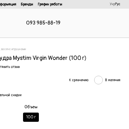
Укр
Рус
нформация
Бренды
График работы
093 985-88-19
 за секс игрушками
ра Mystim Virgin Wonder (100 г)
тавить отзыв
К сравнению
В желания
ельной скидки
Объем
100 г