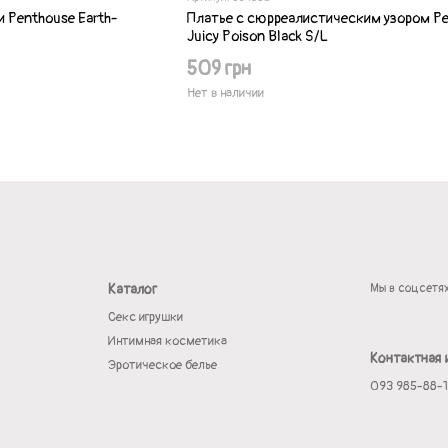
 Penthouse Earth-
Платье с сюрреалистическим узором P
Juicy Poison Black S/L
509 грн
Нет в наличии
Каталог
Мы в соцсетя
Секс игрушки
Интимная косметика
Контактная
Эротическое белье
093 985-88-