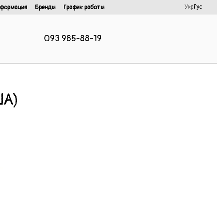
Укр
Рус
нформация
Бренды
График работы
093 985-88-19
ША)