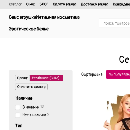
Перейти к основному контенту
Каталог
О нас
БЛОГ
Оплата заказа
Доставка заказа
Конфиден
Отзывы о магазине
Договор публичной оферты и политика конфиде
Секс игрушки
Интимная косметика
Эротическое белье
Cе
Сортировка:
по популярн
Бренд:
Penthouse (США)
Очистить фильтр
Наличие
13
В наличии
5
Нет в наличии
Тип