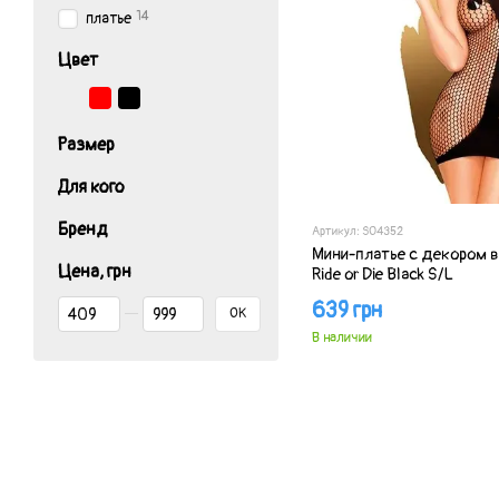
14
платье
Цвет
Размер
Для кого
Бренд
Артикул: SO4352
Мини-платье с декором в
Цена, грн
Ride or Die Black S/L
От Цена, грн
До Цена, грн
639 грн
OK
В наличии