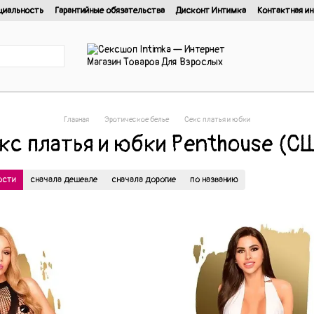
циальность
Гарантийные обязательства
Дисконт Интимка
Контактная и
нциальности
Главная
Эротическое белье
Cекс платья и юбки
кс платья и юбки Penthouse (С
ости
сначала дешевле
сначала дорогие
по названию