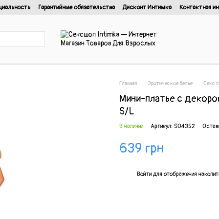
циальность
Гарантийные обязательства
Дисконт Интимка
Контактная и
нциальности
Главная
Эротическое белье
Cекс п
Мини-платье с декором
S/L
В наличии
Артикул: SO4352
Остав
639 грн
%
Войти
для отображения накопит