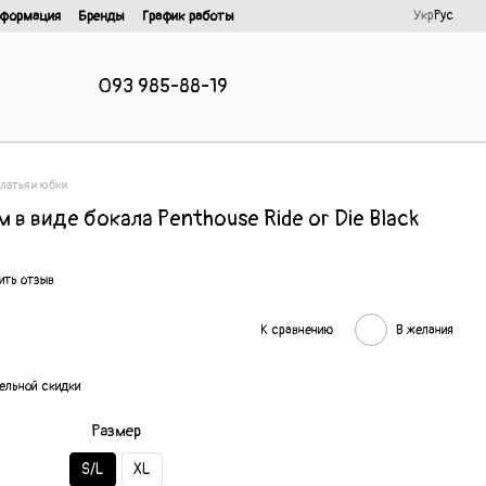
Укр
Рус
нформация
Бренды
График работы
093 985-88-19
латья и юбки
 в виде бокала Penthouse Ride or Die Black
ить отзыв
К сравнению
В желания
ельной скидки
Размер
S/L
XL