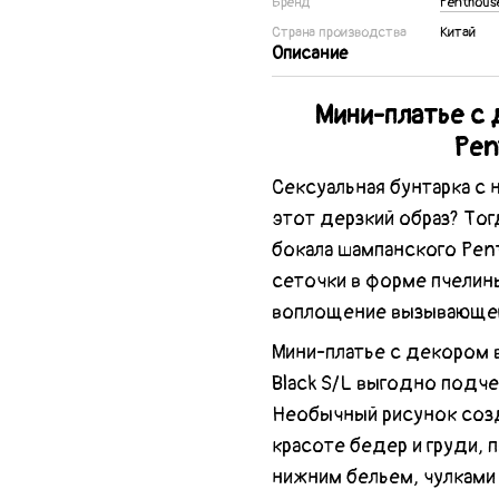
Бренд
Penthous
Страна производства
Китай
Описание
Мини-платье с 
Pent
Сексуальная бунтарка с
этот дерзкий образ? Тог
бокала шампанского Penth
сеточки в форме пчелины
воплощение вызывающег
Мини-платье с декором в
Black S/L выгодно подче
Необычный рисунок созд
красоте бедер и груди, 
нижним бельем, чулками 