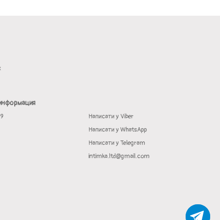
х
 информация
19
Написати у Viber
Написати у WhatsApp
Написати у Telegram
intimka.ltd@gmail.com