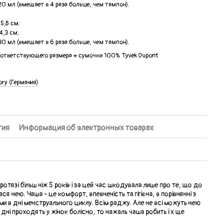
20 мл (вмещает в 4 раза больше, чем тампон).
5,8 см;
4,3 см;
30 мл (вмещает в 6 раза больше, чем тампон).
оответствующего размера + сумочки 100% Tyvek Dupont
ory (Германия)
тия
Информация об электронных товарах
отязі більш ніж 5 років і за цей час шкодувала лише про те, що до
ся нею. Чаша - це комфорт, впевненість та гігієна, в порівнянні з
ами в дні менструального циклу. Всім раджу. Але не всі можуть нею
 дні проходять у жінок болісно, то нажаль чаша робить їх ще