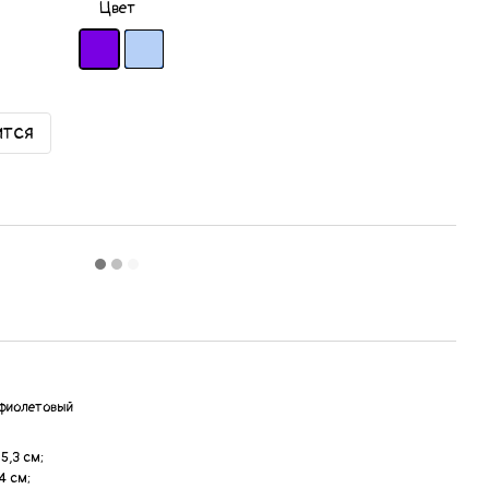
Цвет
ится
 фиолетовый
5,3 см;
4 см;