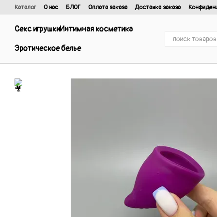
Перейти к основному контенту
Каталог
О нас
БЛОГ
Оплата заказа
Доставка заказа
Конфиден
Отзывы о магазине
Договор публичной оферты и политика конфиде
Секс игрушки
Интимная косметика
Эротическое белье