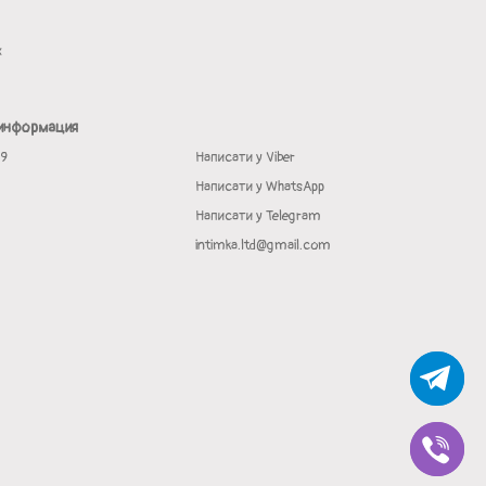
х
 информация
19
Написати у Viber
Написати у WhatsApp
Написати у Telegram
intimka.ltd@gmail.com