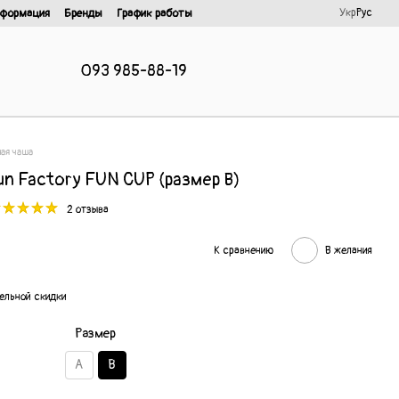
Укр
Рус
нформация
Бренды
График работы
093 985-88-19
ая чаша
n Factory FUN CUP (размер В)
2 отзыва
К сравнению
В желания
ельной скидки
Размер
А
В