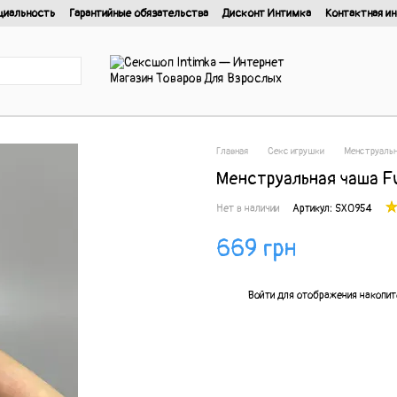
циальность
Гарантийные обязательства
Дисконт Интимка
Контактная и
нциальности
Главная
Секс игрушки
Менструальн
Менструальная чаша Fu
Нет в наличии
Артикул: SX0954
669 грн
%
Войти
для отображения накопит