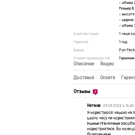
- объем 
Размер В:
- высота 
- ширина 
- объем 
Комплектация
1 чаша с
Гарантия
1 год
Бренд
Fun Fact
Страна производства
Германия
Описание
Видео
Доставка
Оплата
Гаран
Отзывы
2
Наталія
29.09.2022 в 15:45
Я користуюся чашою на пр
цього часу не користувала
іншими гігієнічними засоб
користуватися. Бо коли ці
болючишими.