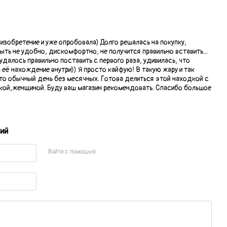
 изобретение и уже опробовала) Долго решалась на покупку,
ыть не удобно, дискомфортно, не получится правильно вставить...
далось правильно поставить с первого раза, удивилась, что
её нахождение внутри)) Я просто кайфую! В такую жару и так
удто обычный день без месячных. Готова делиться этой находкой с
ой,женщиной. Буду ваш магазин рекомендовать. Спасибо большое
ий
Войти с помощью