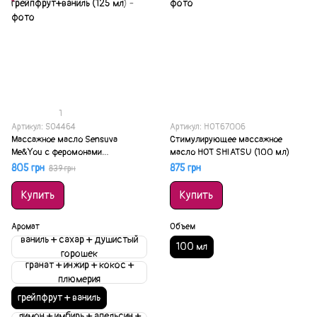
1
Артикул: SO4464
Артикул: HOT67006
Массажное масло Sensuva
Стимулирующее массажное
Me&You с феромонами
масло HOT SHIATSU (100 мл)
грейпфрут+ваниль (125 мл)
805 грн
875 грн
839 грн
Купить
Купить
Аромат
Объем
ваниль + сахар + душистый
100 мл
горошек
гранат + инжир + кокос +
плюмерия
грейпфрут + ваниль
лимон + имбирь + апельсин +