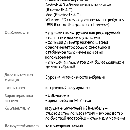
более новыми версиями
Android 4.3 и более новыми версиями
(Bluetooth 4.0)
Mac (Bluetooth 4.0)
Windows PC (для подключения потребуется
USB Bluetooth адаптер от Lovense)
Особенность
- улучшена конструкция как регулируемой
части, так и нижнего утолщения:
- больший диаметр нижнего шарика
обеспечивает хорошую фиксацию и
стабильное положение во время
использования
- улучшен аккумулятор для более мощных и
долгих вибраций
Дополнительная
3 уровня интенсивности вибрации
функция
Тип питания
встроенный аккумулятор
Характеристика
- USB-кабель
питания
- время работы 1-1,7 часа
Комплектация
игрушка + магнитный USB-кабель +
руководство пользователя + руководство
по быстрой настройке + сумка для хранения
Водоустойчивость
водонепроницаемый