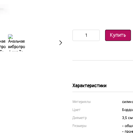
Купить
Характеристики
Материалы
силик
Цвет
Бордо
Диаметр
3,5 см
Размеры
- обща
- про