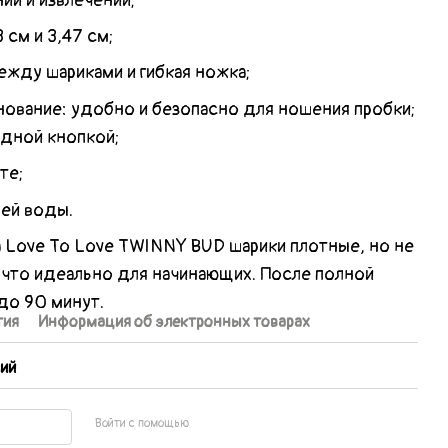
ии и извлечении;
 см и 3,47 см;
жду шариками и гибкая ножка;
нование: удобно и безопасно для ношения пробки;
одной кнопкой;
те;
ей воды.
а Love To Love TWINNY BUD шарики плотные, но не
, что идеально для начинающих. После полной
до 90 минут.
тия
Информация об электронных товарах
ий
Войти с помощью