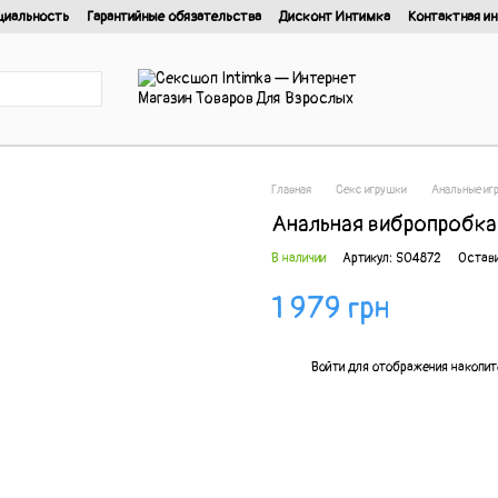
циальность
Гарантийные обязательства
Дисконт Интимка
Контактная и
нциальности
Главная
Секс игрушки
Анальные иг
Анальная вибропробка
В наличии
Артикул: SO4872
Остави
1 979 грн
%
Войти
для отображения накопит