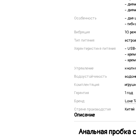
- диам
- диам
Особенность
- два 
- гибк
Вибрация
10 ре
Тип питания
встро
Характеристика питания
- USB
- врем
- врем
Управление
кнопка
Водоустойчивость
водон
Комплектация
игруш
Гарантия
1 год
Бренд
Love T
Страна производства
Китай
Описание
Анальная пробка 