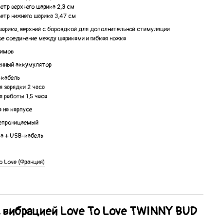
етр верхнего шарика 2,3 см
етр нижнего шарика 3,47 см
шарика, верхний с бороздкой для дополнительной стимуляции
ое соединение между шариками и гибкая ножка
жимов
енный аккумулятор
-кабель
я зарядки 2 часа
я работы 1,5 часа
 на карпусе
епроницаемый
ка + USB-кабель
o Love (Франция)
с вибрацией Love To Love TWINNY BUD