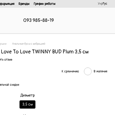
Укр
Рус
нформация
Бренды
График работы
093 985-88-19
рушки
Анальные бусы с вибрацией
 Love To Love TWINNY BUD Plum 3,5 см
ть отзыв
К сравнению
В желания
ельной скидки
Диаметр
3,5 см