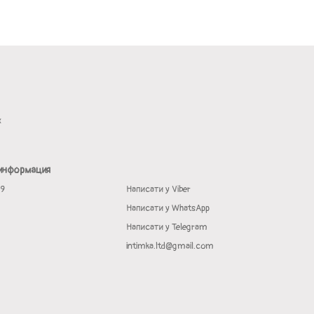
х
 информация
19
Написати у Viber
Написати у WhatsApp
Написати у Telegram
intimka.ltd@gmail.com