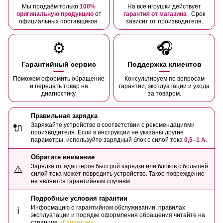
Мы продаём только
100%
На все игрушки действует
оригинальную продукцию
от
гарантия от магазина
. Срок
официальных поставщиков.
зависит от производителя.
⚙️
🎧
Гарантийный сервис
Поддержка клиентов
Поможем оформить обращение
Консультируем по вопросам
и передать товар на
гарантии, эксплуатации и ухода
диагностику.
за товаром.
Правильная зарядка
Заряжайте устройство в соответствии с рекомендациями
🔌
производителя. Если в инструкции не указаны другие
параметры, используйте зарядный блок с силой тока
0,5–1 А
.
Обратите внимание
Зарядка от адаптеров быстрой зарядки или блоков с большей
⚠️
силой тока может повредить устройство. Такое повреждение
не является гарантийным случаем.
Подробные условия гарантии
Информацию о гарантийном обслуживании, правилах
ℹ️
эксплуатации и порядке оформления обращения читайте на
странице
«Гарантия»
.