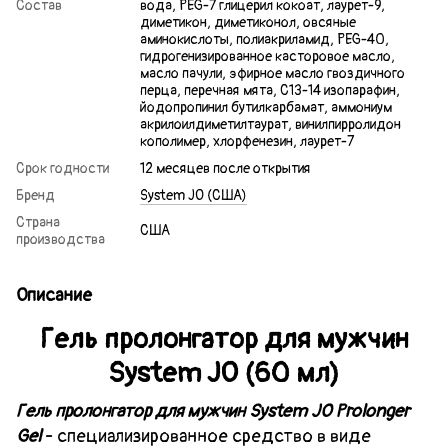
Состав
вода, PEG-7 глицерил кокоат, лаурет-9,
диметикон, диметиконол, овсяные
аминокислоты, полиакриламид, PEG-40,
гидрогенизированное касторовое масло,
масло пачули, эфирное масло гвоздичного
перца, перечная мята, С13-14 изопарафин,
йодопропинил бутилкарбамат, аммониум
акрилоилдиметилтаурат, винилпирролидон
кополимер, хлорфенезин, лаурет-7
Срок годности
12 месяцев после открытия
Бренд
System JO (США)
Страна
США
производства
Описание
Гель пролонгатор для мужчин
System JO (60 мл)
Гель пролонгатор для мужчин System JO
Prolonger
Gel
- специализированное средство в виде