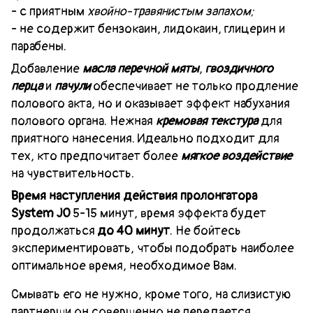
-
с приятным
хвойно-травянистым запахом;
-
не содержит бензокаин, лидокаин, глицерин и
парабены.
Добавление
масла перечной мяты
,
гвоздичного
перца
и
пачули
обеспечивает не только продление
полового акта, но и оказывает эффект набухания
полового органа. Нежная
кремовая текстура
для
приятного нанесения. Идеально подходит для
тех, кто предпочитает более
мягкое воздействие
на чувствительность.
Время наступления действия
пролонгатора
System JO
5
-15
минут, время эффекта
будет
продолжаться
до
40
минут
. Не бойтесь
экспериментировать, чтобы подобрать наиболее
оптимальное время, необходимое Вам.
Смывать его не нужно, кроме того, на слизистую
партнерши он совершенно не передается.