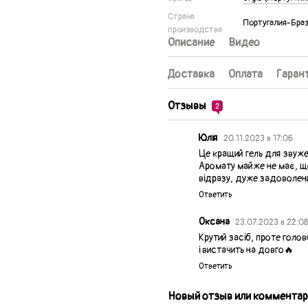
Страна
Португалия-Бра
производства
Описание
Видео
Доставка
Оплата
Гаран
Отзывы
2
Юлія
20.11.2023 в 17:06
Це кращий гель для звужен
Аромату майже не має, що
відразу, дуже задоволен
Ответить
Оксана
23.07.2023 в 22:0
Крутий засіб, проте голов
і вистачить на довго🔥
Ответить
Новый отзыв или комментар