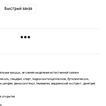
Быстрый заказ
альные мышцы, не снижая выделения естественной смазки
гликоль, глицерин, спирт, гидроксиэтилцеллюлоза, бутиленгликоль,
в шалфея, феноксиэтанол, гамамелис вирджинский экстракт, динатрий
е открытия
я)