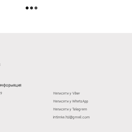
х
 информация
19
Написати у Viber
Написати у WhatsApp
Написати у Telegram
intimka.ltd@gmail.com