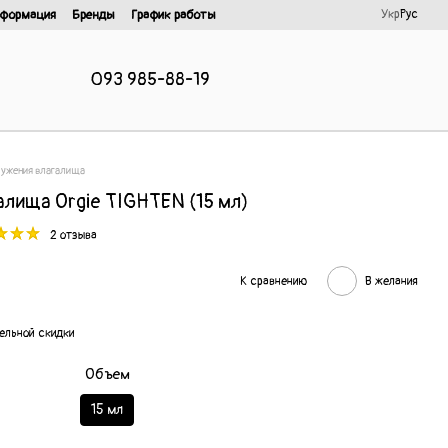
Укр
Рус
нформация
Бренды
График работы
093 985-88-19
сужения влагалища
алища Orgie TIGHTEN (15 мл)
2 отзыва
К сравнению
В желания
ельной скидки
Объем
15 мл