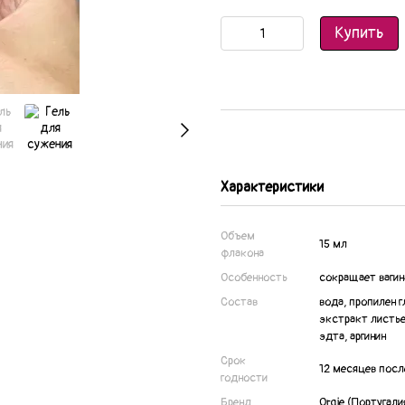
Купить
Характеристики
Объем
15 мл
флакона
Особенность
сокращает вагин
Состав
вода, пропилен 
экстракт листье
эдта, аргинин
Срок
12 месяцев посл
годности
Бренд
Orgie (Португали