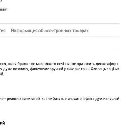
зилия
тия
Информация об электронных товарах
ня, що я брала - не має ніякого печіння і не приносить дискомфорт.
 дуже важливо, флакончик зручний у використанні. Хлопець зацінив
ий.
8
не - реально зачекати 5 хв і не багато наносити, ефект дуже класний
ий