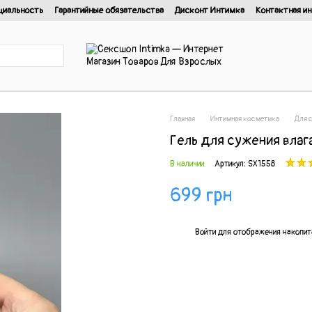
циальность
Гарантийные обязательства
Дисконт Интимка
Контактная и
нциальности
Главная
Интимная косметика
Для 
Гель для сужения влаг
В наличии
Артикул: SX1558
699 грн
%
Войти
для отображения накопит