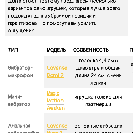
догги стайл, поэтому предлагаем несколько
вариантов секс игрушек, которые лучше всего
подойдут для выбранной позиции и
гарантированно помогут вам усилить
ощущение.
ТИП
МОДЕЛЬ
ОСОБЕННОСТЬ
П
головка 4,4 см в
Вибратор-
Lovense
диаметре и общая
микрофон
Domi 2
длина 24 см, очень
легкий
Magic
Мини-
игрушка только для
Motion
вибратор
партнерши
Awaken
Анальная
Lovense
основные вибрации