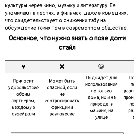
культуры через кино, музыку и литературу. Ее
упоминают в песнях, в фильмах, даже в комедиях,
что свидетельствует о снижении табу на
обсуждение таких тем в современном обществе.
Основное, что нужно знать о позе догги
стайл
♥️
❌
📛
Подойдёт для
П
Приносит
Может быть
использования
п
удовольствие
опасной, если
не только
разн
обоим
не
дома, но и на
прон
партнерам,
контролировать
природе, в
п
каждому в
фрикции и
машине, на
ра
своей роли
равновесие
улице