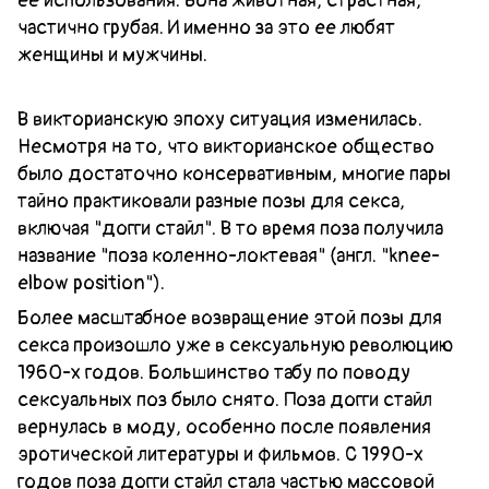
ее использования. Вона животная, страстная,
частично грубая. И именно за это ее любят
женщины и мужчины.
В викторианскую эпоху ситуация изменилась.
Несмотря на то, что викторианское общество
было достаточно консервативным, многие пары
тайно практиковали разные позы для секса,
включая "догги стайл". В то время поза получила
название "поза коленно-локтевая" (англ. "knee-
elbow position").
Более масштабное возвращение этой позы для
секса произошло уже в сексуальную революцию
1960-х годов. Большинство табу по поводу
сексуальных поз было снято. Поза догги стайл
вернулась в моду, особенно после появления
эротической литературы и фильмов. С 1990-х
годов поза догги стайл стала частью массовой