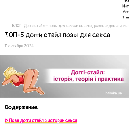
БЛОГ
Догги стайл – позы для секса: советы, разновидности, и
ТОП-5 догги стайл позы для секса
11 октября 2024
Содержание:
ᐅ Поза догги стайл в истории секса