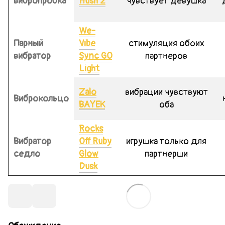
вибропробка
Hush 2
чувствует девушка
We-
Парный
Vibe
стимуляция обоих
вибратор
Sync GO
партнеров
Light
Zalo
вибрации чувствуют
Виброкольцо
BAYEK
оба
Rocks
Вибратор
Off Ruby
игрушка только для
седло
Glow
партнерши
Dusk