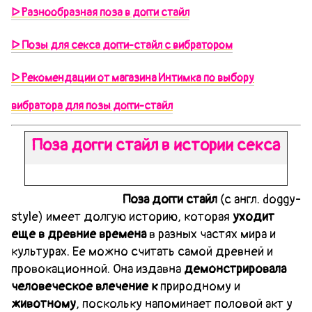
ᐅ Разнообразная поза в догги стайл
ᐅ Позы для секса догги-стайл с вибратором
ᐅ Рекомендации от магазина Интимка по выбору
вибратора для позы догги-стайл
Поза догги стайл в истории секса
Поза догги стайл
(с англ. doggy-
style) имеет долгую историю, которая
уходит
еще в древние времена
в разных частях мира и
культурах. Ее можно считать самой древней и
провокационной. Она издавна
демонстрировала
человеческое влечение
к
природному и
животному
, поскольку напоминает половой акт у