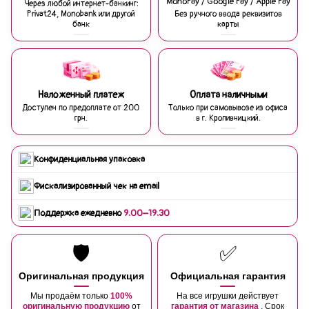
MonoPay / Google Pay / Apple Pay
Через любой интернет-банкинг:
Privat24, Monobank или другой
Без ручного ввода реквизитов
банк
карты
Наложенный платеж
Оплата наличными
Доступен по предоплате от 200
Только при самовывозе из офиса
грн.
в г. Кропивницкий.
Конфиденциальная упаковка
Фискализированный чек на email
Поддержка ежедневно
9:00–19:30
🛡️
✅
Оригинальная продукция
Официальная гарантия
Мы продаём только
100%
На все игрушки действует
оригинальную продукцию
от
гарантия от магазина
. Срок