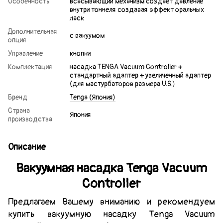
Особенность
всасывающий механизм создает давление
внутри тоннеля создавая эффект оральных
ласк
Дополнительная
с вакуумом
опция
Управление
кнопки
Комплектация
насадка TENGA Vacuum Controller +
стандартный адаптер + увеличенный адаптер
(для мастурбаторов размера U.S.)
Бренд
Tenga (Япония)
Страна
Япония
производства
Описание
Вакуумная насадка Tenga Vacuum
Controller
Предлагаем Вашему вниманию и рекомендуем
купить вакуумную насадку Tenga Vacuum