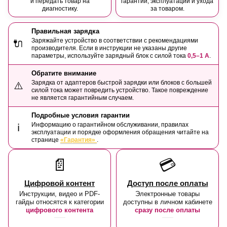
и передать товар на
гарантии, эксплуатации и ухода
диагностику.
за товаром.
Правильная зарядка
Заряжайте устройство в соответствии с рекомендациями
🔌
производителя. Если в инструкции не указаны другие
параметры, используйте зарядный блок с силой тока
0,5–1 А
.
Обратите внимание
Зарядка от адаптеров быстрой зарядки или блоков с большей
⚠️
силой тока может повредить устройство. Такое повреждение
не является гарантийным случаем.
Подробные условия гарантии
Информацию о гарантийном обслуживании, правилах
ℹ️
эксплуатации и порядке оформления обращения читайте на
странице
«Гарантия»
.
📄
💳
Цифровой контент
Доступ после оплаты
Инструкции, видео и PDF-
Электронные товары
гайды относятся к категории
доступны в личном кабинете
цифрового контента
сразу после оплаты