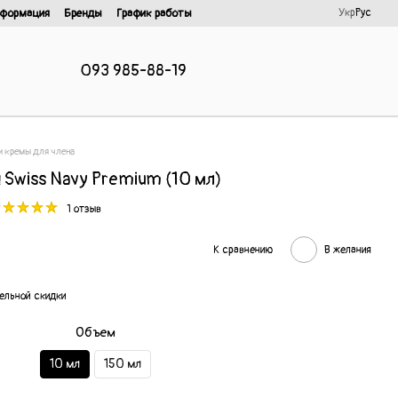
Укр
Рус
нформация
Бренды
График работы
093 985-88-19
и кремы для члена
Swiss Navy Premium (10 мл)
1 отзыв
К сравнению
В желания
ельной скидки
Объем
10 мл
150 мл