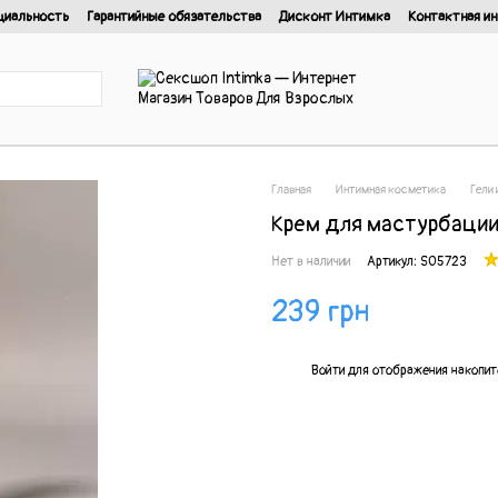
циальность
Гарантийные обязательства
Дисконт Интимка
Контактная и
нциальности
Главная
Интимная косметика
Гели 
Крем для мастурбации 
Нет в наличии
Артикул: SO5723
239 грн
%
Войти
для отображения накопит