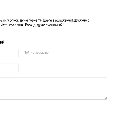
є як у описі, дуже гарне та довге зволоження! Дружина с
кість ковзання. Розхід дуже економний!
ий
Войти с помощью