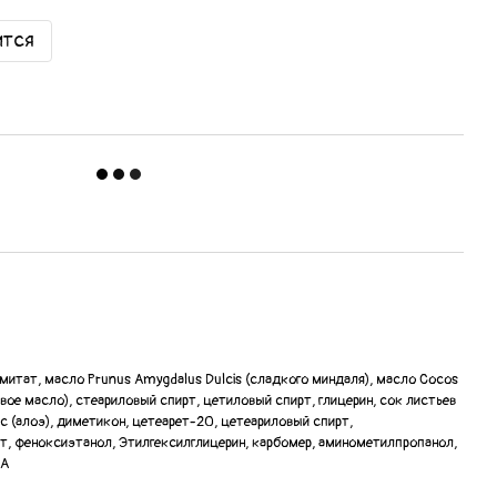
ится
митат, масло Prunus Amygdalus Dulcis (сладкого миндаля), масло Cocos
овое масло), стеариловый спирт, цетиловый спирт, глицерин, сок листьев
с (алоэ), диметикон, цетеарет-20, цетеариловый спирт,
, феноксиэтанол, Этилгексилглицерин, карбомер, аминометилпропанол,
ТА