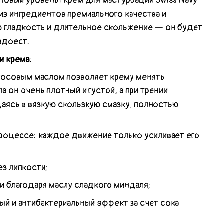
новый уровень! Крем для мастурбации Swiss Navy
 из ингредиентов премиального качества и
 гладкость и длительное скольжение — он будет
надоест.
и крема:
косовым маслом позволяет крему менять
а он очень плотный и густой, а при трении
аясь в вязкую скользкую смазку, полностью
процессе: каждое движение только усиливает его
ез липкости;
и благодаря маслу сладкого миндаля;
й и антибактериальный эффект за счет сока