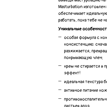
Выведи мастурбацию на 
Masturbation изготовлен
обеспечивает идеальную
работать, пока тебе не 
Уникальные особенност
особая формула с ко
консистенцию: сначал
разжижается, превращ
покрывающую член;
крем не стирается в 
эффект!
идеальная текстура б
активное питание кож
противовоспалительны
листьев алоэ.