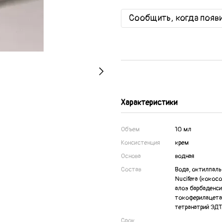
Сообщить, когда появ
Характеристики
Объем
10 мл
Консистенция
крем
Основа
водная
Состав
Вода, октилпаль
Nucifera (кокос
алоэ барбаденси
токоферилацетат
тетранатрий ЭД
Срок