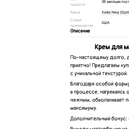
36 месяцев пос
годности
Бренд
Swiss Navy (США
Страна
США
производства
Описание
Крем для м
По-настоящему долго, д
приятно! Предлагаем куп
с уникальной текстурой.
Благодаря особой формул
в процессе, нагреваясь о
нежным, обволакивает п
максимуму.
Дополнительный бонус: 