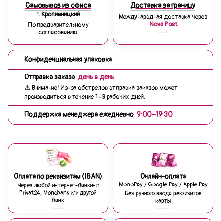
Самовывоз из офиса
Доставка за границу
г. Кропивницкий
Международная доставка через
Nova Post
По предварительному
согласованию
Конфиденциальная упаковка
Отправка заказа
день в день
⚠️ Внимание! Из-за обстрелов отправка заказов может
производиться в течение 1–3 рабочих дней.
Поддержка менеджера ежедневно
9:00–19:30
Оплата по реквизитам (IBAN)
Онлайн-оплата
MonoPay / Google Pay / Apple Pay
Через любой интернет-банкинг:
Privat24, Monobank или другой
Без ручного ввода реквизитов
банк
карты