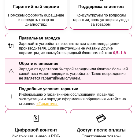
Гарантийный сервис
Поддержка клиентов
Поможем оформить обращение
Консультируем по вопросам
и передать товар на
гарантии, эксплуатации и ухода
диагностику.
за товаром.
Правильная зарядка
Заряжайте устройство в соответствии с рекомендациями
🔌
производителя. Если в инструкции не указаны другие
параметры, используйте зарядный блок с силой тока
0,5–1 А
.
Обратите внимание
Зарядка от адаптеров быстрой зарядки или блоков с большей
⚠️
силой тока может повредить устройство. Такое повреждение
не является гарантийным случаем.
Подробные условия гарантии
Информацию о гарантийном обслуживании, правилах
ℹ️
эксплуатации и порядке оформления обращения читайте на
странице
«Гарантия»
.
📄
💳
Цифровой контент
Доступ после оплаты
Инструкции, видео и PDF-
Электронные товары