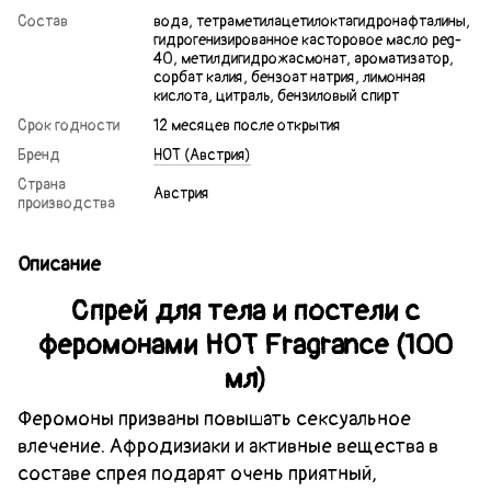
Состав
вода, тетраметилацетилоктагидронафталины,
гидрогенизированное касторовое масло peg-
40, метилдигидрожасмонат, ароматизатор,
сорбат калия, бензоат натрия, лимонная
кислота, цитраль, бензиловый спирт
Срок годности
12 месяцев после открытия
Бренд
HOT (Австрия)
Страна
Австрия
производства
Описание
Спрей для тела и постели с
феромонами HOT Fragrance (100
мл)
Феромоны призваны повышать сексуальное
влечение. Афродизиаки и активные вещества в
составе спрея подарят очень приятный,