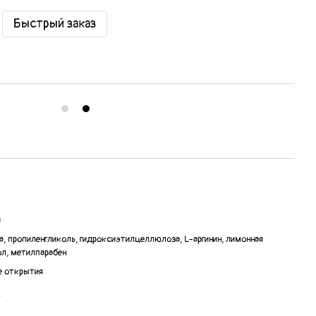
Быстрый заказ
й
, пропиленгликоль, гидроксиэтилцеллюлоза, L-аргинин, лимонная
ол, метилпарабен
е открытия
)