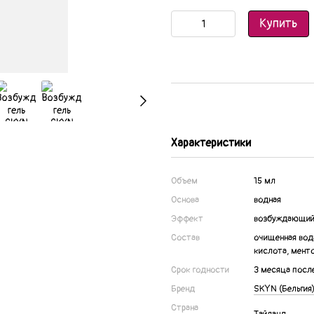
Купить
Характеристики
Объем
15 мл
Основа
водная
Эффект
возбуждающи
Состав
очищенная вода
кислота, мент
Срок годности
3 месяца посл
Бренд
SKYN (Бельгия
Страна