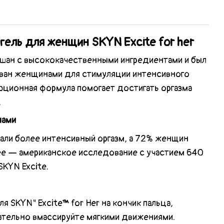
ель для женщин SKYN Excite for her
мешан с высококачественными ингредиентами и был
ован женщинами для стимуляции интенсивного
юционная формула помогает достигать оргазма
.
нами
ли более интенсивный оргазм, а 72% женщин
ее — американское исследование с участием 640
KYN Excite.
ля SKYN" Excite™ for Her на кончик пальца,
щательно вмассируйте мягкими движениями.