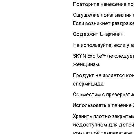
Повторите нанесение п
Ощущение покалывания п
Если возникнет раздраж
Содержит L-аргинин.
Не используйте, если у в
SKYN Excite™ не следуе
женщинам.
Продукт не является ко
спермицида.
Совместим с презервати
Использовать в течение
Хранить плотно закрытым
недоступном для детей м
комнатной температуре.