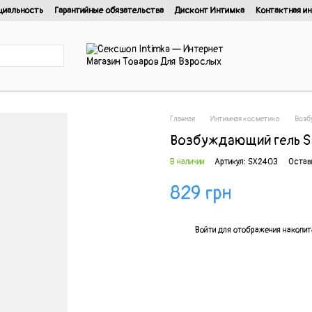
циальность
Гарантийные обязательства
Дисконт Интимка
Контактная и
нциальности
Главная
Интимная косметика
Возб
Возбуждающий гель SKY
В наличии
Артикул: SX2403
Остав
829 грн
%
Войти
для отображения накопит