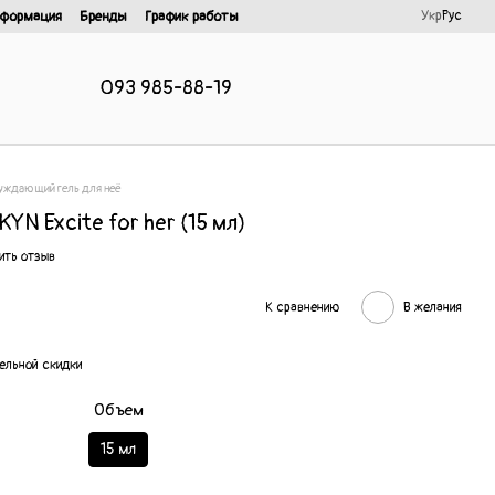
Укр
Рус
нформация
Бренды
График работы
093 985-88-19
уждающий гель для неё
N Excite for her (15 мл)
ить отзыв
К сравнению
В желания
ельной скидки
Объем
15 мл