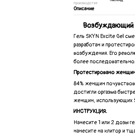
Тайланд
производства
Описание
Возбуждающий г
Гель SKYN Excite Gel с
разработан и протестир
возбуждения. Его револ
более последовательно
Протестировано женщи
84% женщин почувствова
достигли оргазма быстр
женщин, использующих S
ИНСТРУКЦИЯ:
Нанесите 1 или 2 дозы ге
нанесите на клитор и т