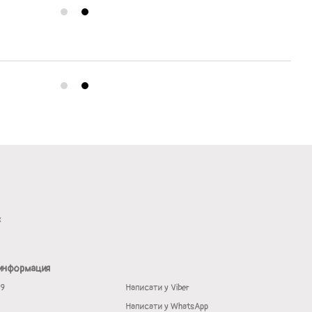
х
 информация
19
Написати у Viber
Написати у WhatsApp