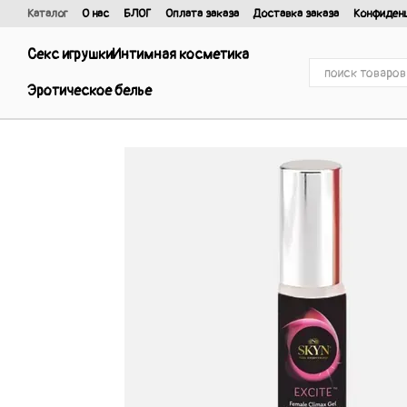
Перейти к основному контенту
Каталог
О нас
БЛОГ
Оплата заказа
Доставка заказа
Конфиден
Отзывы о магазине
Договор публичной оферты и политика конфиде
Секс игрушки
Интимная косметика
Эротическое белье