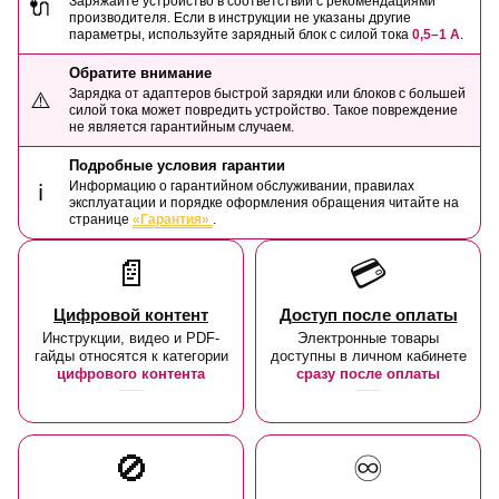
Заряжайте устройство в соответствии с рекомендациями
🔌
производителя. Если в инструкции не указаны другие
параметры, используйте зарядный блок с силой тока
0,5–1 А
.
Обратите внимание
Зарядка от адаптеров быстрой зарядки или блоков с большей
⚠️
силой тока может повредить устройство. Такое повреждение
не является гарантийным случаем.
Подробные условия гарантии
Информацию о гарантийном обслуживании, правилах
ℹ️
эксплуатации и порядке оформления обращения читайте на
странице
«Гарантия»
.
📄
💳
Цифровой контент
Доступ после оплаты
Инструкции, видео и PDF-
Электронные товары
гайды относятся к категории
доступны в личном кабинете
цифрового контента
сразу после оплаты
🚫
♾️