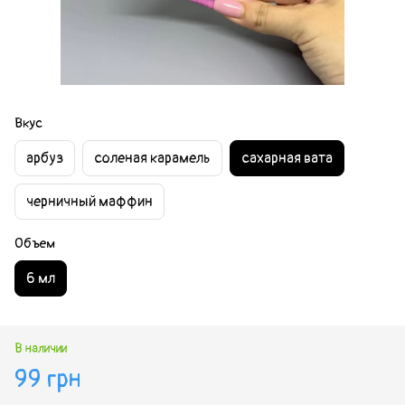
Вкус
арбуз
соленая карамель
сахарная вата
черничный маффин
Объем
6 мл
В наличии
99 грн