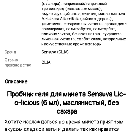
(сафлора), каприловый/каприновый
триглицерид (кокосовое масло),
эмульгирующий воск, лецитин, масло листьев
Melaleuca Alternifolia (чайного дерева),
диметикон, стеариновая кислота, пропандиол,
полиакрилат, полиизобутен, полисорбат,
глюконолактон, бензоат натрия, сукралоза,
лимонная кислота, сорбат калия, натуральные
и искусственные ароматизаторы
Бренд
Sensuva (США)
Страна
США
производства
Описание
Пробник геля для минета Sensuva Lic-
o-licious (6 мл), маслянистый, без
сахара
Хотите наслаждаться во время минета приятным
вкусом сладкой ваты и делать так как нравится