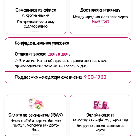
Самовывоз из офиса
Доставка за границу
г. Кропивницкий
Международная доставка через
Nova Post
По предварительному
согласованию
Конфиденциальная упаковка
Отправка заказа
день в день
⚠️ Внимание! Из-за обстрелов отправка заказов может
производиться в течение 1–3 рабочих дней.
Поддержка менеджера ежедневно
9:00–19:30
Оплата по реквизитам (IBAN)
Онлайн-оплата
MonoPay / Google Pay / Apple Pay
Через любой интернет-банкинг:
Privat24, Monobank или другой
Без ручного ввода реквизитов
банк
карты