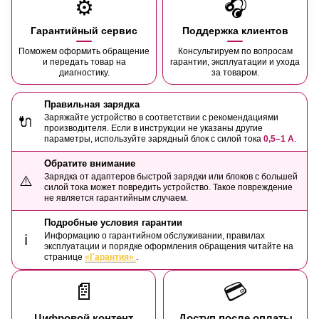
⚙️
🎧
Гарантийный сервис
Поддержка клиентов
Поможем оформить обращение
Консультируем по вопросам
и передать товар на
гарантии, эксплуатации и ухода
диагностику.
за товаром.
Правильная зарядка
Заряжайте устройство в соответствии с рекомендациями
🔌
производителя. Если в инструкции не указаны другие
параметры, используйте зарядный блок с силой тока
0,5–1 А
.
Обратите внимание
Зарядка от адаптеров быстрой зарядки или блоков с большей
⚠️
силой тока может повредить устройство. Такое повреждение
не является гарантийным случаем.
Подробные условия гарантии
Информацию о гарантийном обслуживании, правилах
ℹ️
эксплуатации и порядке оформления обращения читайте на
странице
«Гарантия»
.
📄
💳
Цифровой контент
Доступ после оплаты