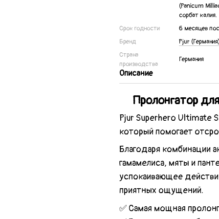
(Panicum Milli
сорбат калия.
Срок годности
6 месяцев по
Бренд
Pjur (Германия
Страна
Германия
производства
Описание
Пролонгатор для 
Pjur Superhero Ultimate
который помогает отсро
Благодаря комбинации а
гамамелиса, мяты и пан
успокаивающее действие
приятных ощущений.
✅ Самая мощная пролон