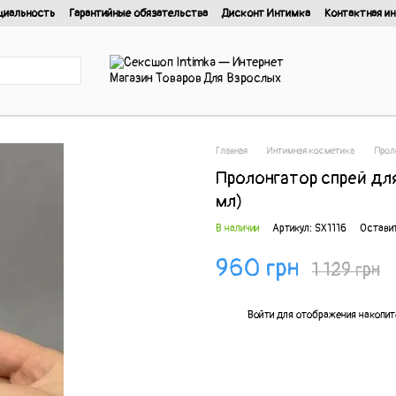
циальность
Гарантийные обязательства
Дисконт Интимка
Контактная и
нциальности
Главная
Интимная косметика
Прол
Пролонгатор спрей для
мл)
В наличии
Артикул: SX1116
Остави
960 грн
1 129 грн
%
Войти
для отображения накопит