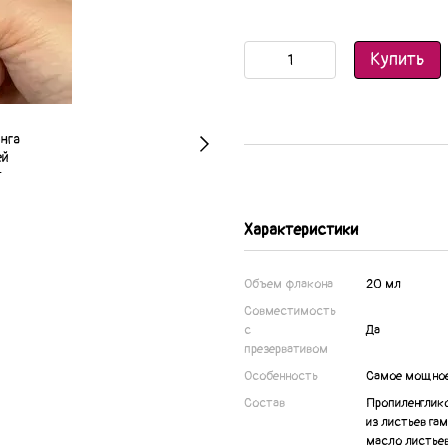
Купить
Характеристики
Объем флакона
20 мл
Совместимость
с
Да
презервативом
Особенность
Самое мощное
Состав
Пропиленглико
из листьев га
масло листьев