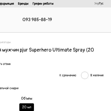
Укр
Рус
нформация
Бренды
График работы
093 985-88-19
онгаторы
 мужчин pjur Superhero Ultimate Spray (20
ть отзыв
К сравнению
В желания
ельной скидки
Объем
20 мл