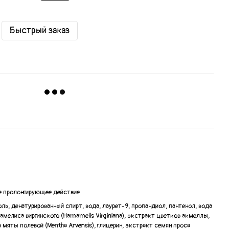
Быстрый заказ
 пролонгирующее действие
ль, денатурированный спирт, вода, лаурет-9, пропандиол, пантенол, вода
мамелиса виргинского (Hamamelis Virginiana), экстракт цветков акмеллы,
 мяты полевой (Mentha Arvensis), глицерин, экстракт семян проса