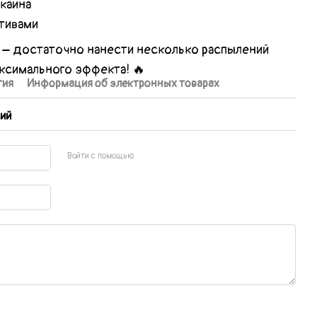
каина
тивами
 – достаточно нанести несколько распылений
ксимального эффекта! 🔥
тия
Информация об электронных товарах
ий
Войти с помощью