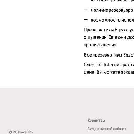
высокий уровень пр
наличие резервуара 
возможность исполь
Презервативы Egzo с у
ощущений. Еще они доб
проникновения.
Все презервативы Egzo
Сексшоп Intimka предл
цене. Вы можете заказа
Клиентам
Вход в личный кабинет
© 2014—2026