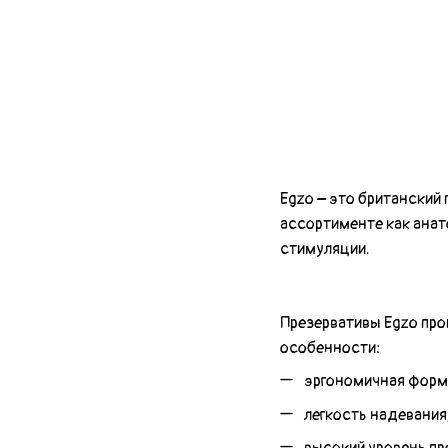
Egzo – это британский
ассортименте как анат
стимуляции.
Презервативы Egzo пр
особенности:
эргономичная форм
легкость надевания