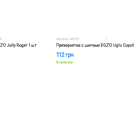
2
1
Артикул: 461112
ZO Jolly Roger 1 шт
Презерватив с шипами EGZO Uglu Coyot 
112 грн
В наличии