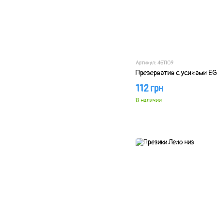
Артикул: 461109
Презерватив с усиками EG
112 грн
В наличии