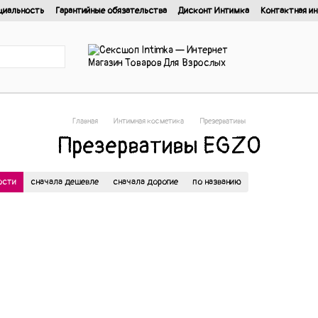
циальность
Гарантийные обязательства
Дисконт Интимка
Контактная и
нциальности
Главная
Интимная косметика
Презервативы
Презервативы EGZO
ости
сначала дешевле
сначала дорогие
по названию