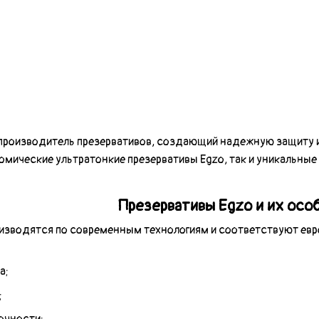
 производитель презервативов, создающий надежную защиту и
омические ультратонкие презервативы Egzo, так и уникальные
Презервативы Egzo и их осо
оизводятся по современным технологиям и соответствуют ев
а;
;