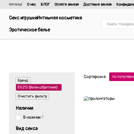
Перейти к основному контенту
Каталог
О нас
БЛОГ
Оплата заказа
Доставка заказа
Конфиден
Отзывы о магазине
Договор публичной оферты и политика конфиде
Секс игрушки
Интимная косметика
Эротическое белье
Сортировка:
по популярн
Бренд:
EGZO (Великобритания)
Очистить фильтр
Наличие
2
В наличии
Вид секса