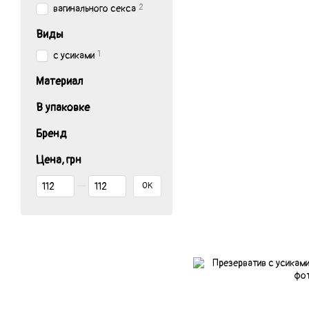
2
вагинального секса
Виды
1
с усиками
Материал
В упаковке
Бренд
Цена, грн
От Цена, грн
До Цена, грн
OK