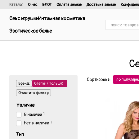
Перейти к основному контенту
Каталог
О нас
БЛОГ
Оплата заказа
Доставка заказа
Конфиден
Отзывы о магазине
Договор публичной оферты и политика конфиде
Секс игрушки
Интимная косметика
Эротическое белье
Cе
Сортировка:
по популярн
Бренд:
Casmir (Польша)
Очистить фильтр
Наличие
1
В наличии
1
Нет в наличии
Тип