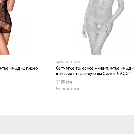
Артикул: SO5324
атье на одно плечо
Сетчатое телесное мини-платье на одн
контрастным рисунком Casmir CA001
1 199 грн
Нет в наличии