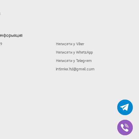
х
 информация
19
Написати у Viber
Написати у WhatsApp
Написати у Telegram
intimka.ltd@gmail.com