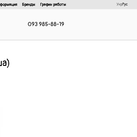
Укр
Рус
нформация
Бренды
График работы
093 985-88-19
ша)