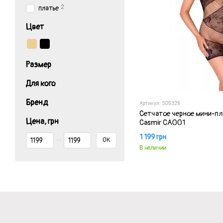
2
платье
Цвет
Размер
Для кого
Бренд
Артикул: SO5325
Сетчатое черное мини-пл
Цена, грн
Casmir CA001
От Цена, грн
До Цена, грн
1 199 грн
OK
В наличии