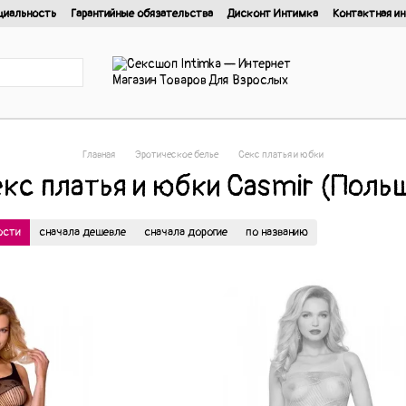
циальность
Гарантийные обязательства
Дисконт Интимка
Контактная и
нциальности
Главная
Эротическое белье
Cекс платья и юбки
кс платья и юбки Casmir (Поль
ости
сначала дешевле
сначала дорогие
по названию