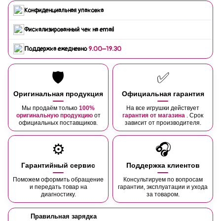
Конфиденциальная упаковка
Фискализированный чек на email
Поддержка ежедневно
9:00–19:30
🛡️
✅
Оригинальная продукция
Официальная гарантия
Мы продаём только
100%
На все игрушки действует
оригинальную продукцию
от
гарантия от магазина
. Срок
официальных поставщиков.
зависит от производителя.
⚙️
🎧
Гарантийный сервис
Поддержка клиентов
Поможем оформить обращение
Консультируем по вопросам
и передать товар на
гарантии, эксплуатации и ухода
диагностику.
за товаром.
Правильная зарядка