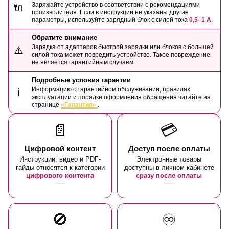
Заряжайте устройство в соответствии с рекомендациями
🔌
производителя. Если в инструкции не указаны другие
параметры, используйте зарядный блок с силой тока
0,5–1 А
.
Обратите внимание
Зарядка от адаптеров быстрой зарядки или блоков с большей
⚠️
силой тока может повредить устройство. Такое повреждение
не является гарантийным случаем.
Подробные условия гарантии
Информацию о гарантийном обслуживании, правилах
ℹ️
эксплуатации и порядке оформления обращения читайте на
странице
«Гарантия»
.
📄
💳
Цифровой контент
Доступ после оплаты
Инструкции, видео и PDF-
Электронные товары
гайды относятся к категории
доступны в личном кабинете
цифрового контента
сразу после оплаты
🚫
♾️