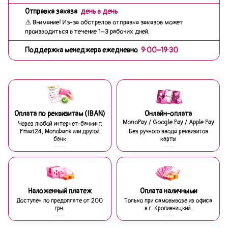
Отправка заказа
день в день
⚠️ Внимание! Из-за обстрелов отправка заказов может
производиться в течение 1–3 рабочих дней.
Поддержка менеджера ежедневно
9:00–19:30
Оплата по реквизитам (IBAN)
Онлайн-оплата
MonoPay / Google Pay / Apple Pay
Через любой интернет-банкинг:
Privat24, Monobank или другой
Без ручного ввода реквизитов
банк
карты
Наложенный платеж
Оплата наличными
Доступен по предоплате от 200
Только при самовывозе из офиса
грн.
в г. Кропивницкий.