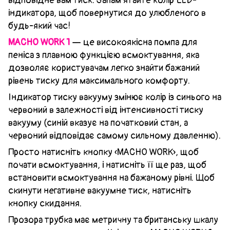
відповідне вам тиск. Запам'ятайте колір LED-
індикатора, щоб повернутися до улюбленого в
будь-який час!
MACHO WORK 1
— це високоякісна помпа для
пеніса з плавною функцією всмоктування, яка
дозволяє користувачам легко знайти бажаний
рівень тиску для максимального комфорту.
Індикатор тиску вакууму змінює колір із синього на
червоний в залежності від інтенсивності тиску
вакууму (синій вказує на початковий стан, а
червоний відповідає самому сильному давленню).
Просто натисніть кнопку «MACHO WORK», щоб
почати всмоктування, і натисніть її ще раз, щоб
встановити всмоктування на бажаному рівні. Щоб
скинути негативне вакуумне тиск, натисніть
кнопку скидання.
Прозора трубка має метричну та британську шкалу