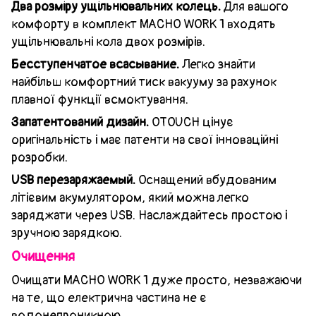
Два розміру ущільнювальних колець.
Для вашого
комфорту в комплект MACHO WORK 1 входять
ущільнювальні кола двох розмірів.
Бесступенчатое всасывание.
Легко знайти
найбільш комфортний тиск вакууму за рахунок
плавної функції всмоктування.
Запатентований дизайн.
OTOUCH цінує
оригінальність і має патенти на свої інноваційні
розробки.
USB перезаряжаемый.
Оснащений вбудованим
літієвим акумулятором, який можна легко
заряджати через USB. Наслаждайтесь простою і
зручною зарядкою.
Очищення
Очищати MACHO WORK 1 дуже просто, незважаючи
на те, що електрична частина не є
водонепроникною.