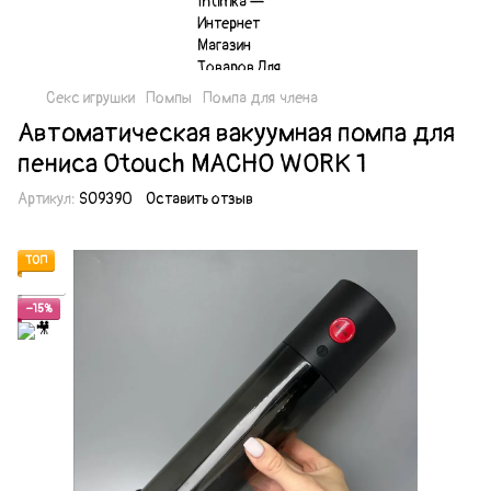
Секс игрушки
Помпы
Помпа для члена
Автоматическая вакуумная помпа для
пениса Otouch MACHO WORK 1
Артикул:
SO9390
Оставить отзыв
ТОП
Акция
−15%