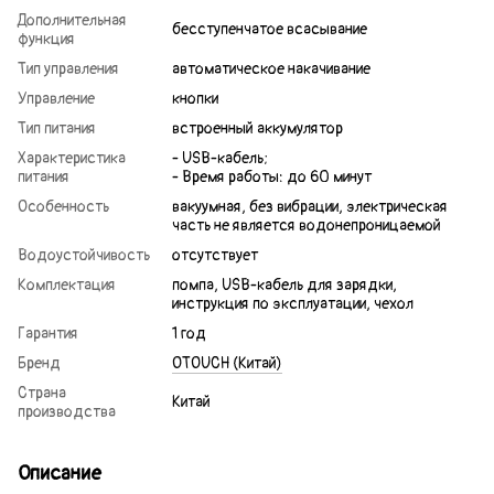
Дополнительная
бесступенчатое всасывание
функция
Тип управления
автоматическое накачивание
Управление
кнопки
Тип питания
встроенный аккумулятор
Характеристика
- USB-кабель;
питания
- Время работы: до 60 минут
Особенность
вакуумная, без вибрации, электрическая
часть не является водонепроницаемой
Водоустойчивость
отсутствует
Комплектация
помпа, USB-кабель для зарядки,
инструкция по эксплуатации, чехол
Гарантия
1 год
Бренд
OTOUCH (Китай)
Страна
Китай
производства
Описание