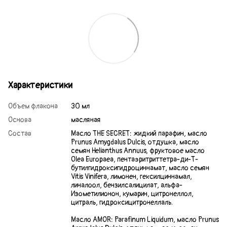
Характеристики
Объем флакона
30 мл
Основа
масляная
Состав
Масло THE SECRET: жидкий парафин, масло
Prunus Amygdalus Dulcis, отдушка, масло
семян Helianthus Annuus, фруктовое масло
Olea Europaea, пентаэритриттетра-ди-Т-
бутилгидроксигидроциннамат, масло семян
Vitis Vinifera, лимонен, гексилциннамал,
линалоол, бензилсалицилат, альфа-
Изометилионон, кумарин, цитронеллол,
цитраль, гидроксицитронеллаль.
Масло AMOR: Parafinum Liquidum, масло Prunus