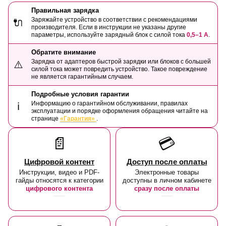
Правильная зарядка
Заряжайте устройство в соответствии с рекомендациями
🔌
производителя. Если в инструкции не указаны другие
параметры, используйте зарядный блок с силой тока
0,5–1 А
.
Обратите внимание
Зарядка от адаптеров быстрой зарядки или блоков с большей
⚠️
силой тока может повредить устройство. Такое повреждение
не является гарантийным случаем.
Подробные условия гарантии
Информацию о гарантийном обслуживании, правилах
ℹ️
эксплуатации и порядке оформления обращения читайте на
странице
«Гарантия»
.
📄
💳
Цифровой контент
Доступ после оплаты
Инструкции, видео и PDF-
Электронные товары
гайды относятся к категории
доступны в личном кабинете
цифрового контента
сразу после оплаты