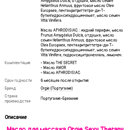
Amygdalus Dulcis, отдушка, масло семян
Helianthus Annuus, фруктовое масло Olea
Europaea, пентаэритриттетра-ди-Т-
бутилгидроксигидроциннамат, масло семян
Vitis Vinifera.
Масло APHRODISIAC : жидкий парафин, масло
Prunus Amygdalus Dulcis, отдушка, масло
семян Helianthus Annuus, фруктовое масло
Olea Europaea, пентаэритриттетра-ди-Т-
бутилгидроксигидроциннамат, масло семян
Vitis Vinifera, гидроксицитронеллаль, лимонен.
Комплектация
- Масло THE SECRET
- Масло AMOR
- Масло APHRODISIAC
Срок годности
6 месяцев после открытия
Бренд
Orgie (Португалия)
Страна
Португалия-Бразилия
производства
Описание
Масло для массажа Orgie Sexy Therapy