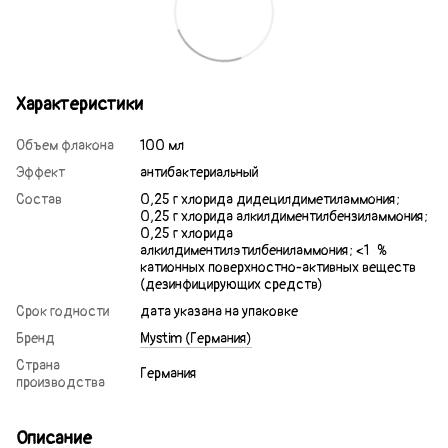
Характеристики
Объем флакона
100 мл
Эффект
антибактериальный
Состав
0,25 г хлорида дидецилдиметиламмония;
0,25 г хлорида алкилдиментилбензиламмония;
0,25 г хлорида
алкилдиментилэтилбениламмония; <1 %
катионных поверхностно-активных веществ
(дезинфицирующих средств)
Срок годности
дата указана на упаковке
Бренд
Mystim (Германия)
Страна
Германия
производства
Описание