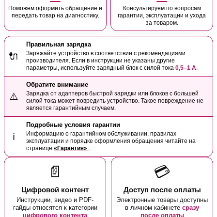
Поможем оформить обращение и
Консультируем по вопросам
передать товар на диагностику.
гарантии, эксплуатации и ухода
за товаром.
Правильная зарядка
Заряжайте устройство в соответствии с рекомендациями
🔌
производителя. Если в инструкции не указаны другие
параметры, используйте зарядный блок с силой тока
0,5–1 А
.
Обратите внимание
Зарядка от адаптеров быстрой зарядки или блоков с большей
⚠️
силой тока может повредить устройство. Такое повреждение не
является гарантийным случаем.
Подробные условия гарантии
Информацию о гарантийном обслуживании, правилах
ℹ️
эксплуатации и порядке оформления обращения читайте на
странице
«Гарантия»
.
📄
💳
Цифровой контент
Доступ после оплаты
Инструкции, видео и PDF-
Электронные товары доступны
гайды относятся к категории
в личном кабинете
сразу
цифрового контента
после оплаты