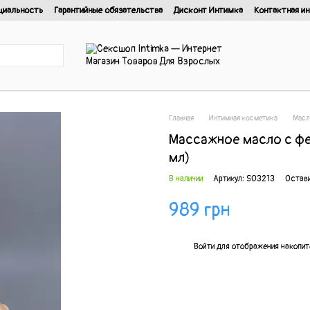
циальность
Гарантийные обязательства
Дисконт Интимка
Контактная и
нциальности
Главная
Интимная косметика
Масл
Массажное масло с фер
мл)
В наличии
Артикул: SO3213
Остави
989 грн
%
Войти
для отображения накопит