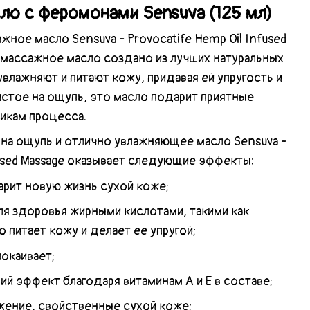
о с феромонами Sensuva (125 мл)
жное масло Sensuva - Provocatife Hemp Oil Infused
 массажное масло создано из лучших натуральных
влажняют и питают кожу, придавая ей упругость и
стое на ощупь, это масло подарит приятные
икам процесса.
 на ощупь и отлично увлажняющее масло Sensuva -
fused Massage оказывает следующие эффекты:
арит новую жизнь сухой коже;
я здоровья жирными кислотами, такими как
о питает кожу и делает ее упругой;
покаивает;
й эффект благодаря витаминам А и Е в составе;
жение, свойственные сухой коже;