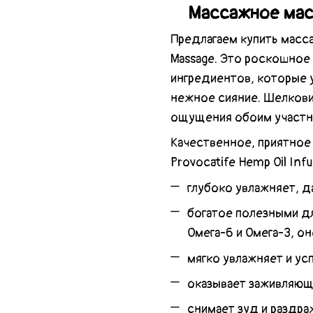
Массажное масл
Предлагаем купить масса
Massage. Это роскошное
ингредиентов, которые у
нежное сияние. Шелкови
ощущения обоим участн
Качественное, приятное
Provocatife Hemp Oil In
глубоко увлажняет, д
богатое полезными дл
Омега-6 и Омега-3, он
мягко увлажняет и ус
оказывает заживляющи
снимает зуд и раздра