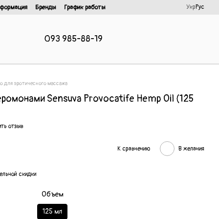
Укр
Рус
нформация
Бренды
График работы
093 985-88-19
о для эротического массажа
омонами Sensuva Provocatife Hemp Oil (125
ть отзыв
К сравнению
В желания
ельной скидки
Объем
125 мл