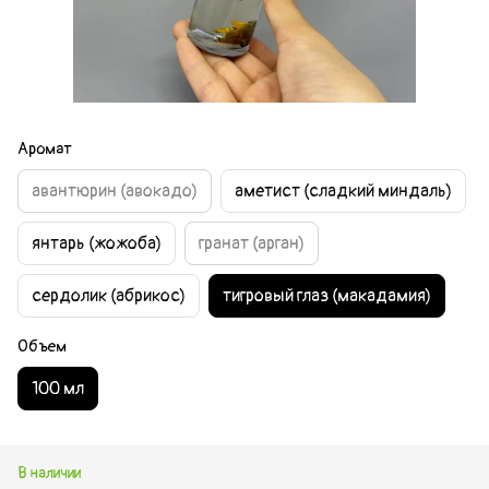
Аромат
авантюрин (авокадо)
аметист (сладкий миндаль)
янтарь (жожоба)
гранат (арган)
сердолик (абрикос)
тигровый глаз (макадамия)
Объем
100 мл
В наличии