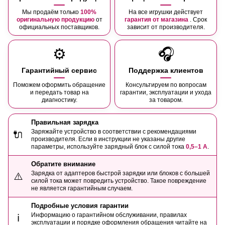
Мы продаём только
100%
На все игрушки действует
оригинальную продукцию
от
гарантия от магазина
. Срок
официальных поставщиков.
зависит от производителя.
⚙️
🎧
Гарантийный сервис
Поддержка клиентов
Поможем оформить обращение
Консультируем по вопросам
и передать товар на
гарантии, эксплуатации и ухода
диагностику.
за товаром.
Правильная зарядка
Заряжайте устройство в соответствии с рекомендациями
🔌
производителя. Если в инструкции не указаны другие
параметры, используйте зарядный блок с силой тока
0,5–1 А
.
Обратите внимание
Зарядка от адаптеров быстрой зарядки или блоков с большей
⚠️
силой тока может повредить устройство. Такое повреждение
не является гарантийным случаем.
Подробные условия гарантии
Информацию о гарантийном обслуживании, правилах
ℹ️
эксплуатации и порядке оформления обращения читайте на