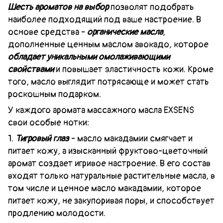
Шесть
ароматов на выбор
позволят подобрать
наиболее подходящий под
ваше
настроение. В
основе средства -
органические масла
,
дополненные ценным маслом авокадо, которое
обладает уникальными омолаживающими
свойствами
и повышает эластичность кожи. Кроме
того, масло выглядит потрясающе и может стать
роскошным подарком.
У
каждого аромата
массажного масла EXSENS
свои особые нотки
:
1.
Тигровый глаз
- масло макадамии смягчает и
питает кожу, а изысканный фруктово-цветочный
аромат создает игривое настроение. В его состав
входят только натуральные растительные масла, в
том числе и ценное масло макадамии, которое
питает кожу, не закупоривая поры, и способствует
продлению молодости.