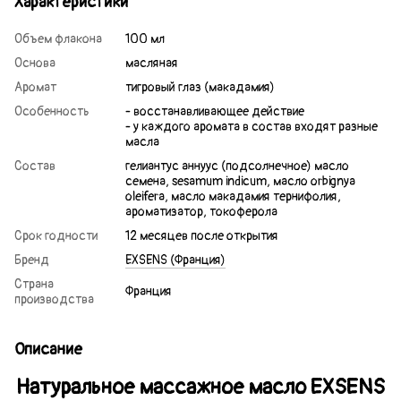
Характеристики
Объем флакона
100 мл
Основа
масляная
Аромат
тигровый глаз (макадамия)
Особенность
- восстанавливающее действие
- у каждого аромата в состав входят разные
масла
Состав
гелиантус аннуус (подсолнечное) масло
семена, sesamum indicum, масло orbignya
oleifera, масло макадамия тернифолия,
ароматизатор, токоферола
Срок годности
12 месяцев после открытия
Бренд
EXSENS (Франция)
Страна
Франция
производства
Описание
Натуральное массажное масло EXSENS