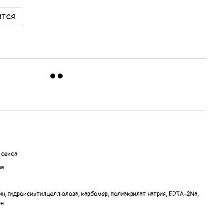
ится
 секса
ов
рин, гидроксиэтилцеллюлоза, карбомер, полиакрилат натрия, EDTA-2Na,
ен