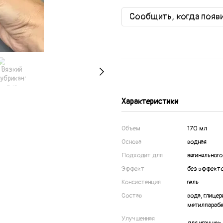
Сообщить, когда появ
Характеристики
Объем
170 мл
Основа
водная
Подходит для
вагинального
Эффект
без эффект
Консистенция
гель
Состав
вода, глице
метилпараб
Улучшенная