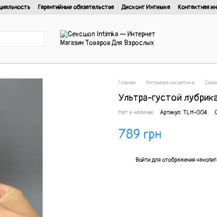
циальность
Гарантийные обязательства
Дисконт Интимка
Контактная и
нциальности
Главная
Интимная косметика
Смаз
Ультра-густой лубрика
Нет в наличии
Артикул: TLH-004
789 грн
%
Войти
для отображения накопит