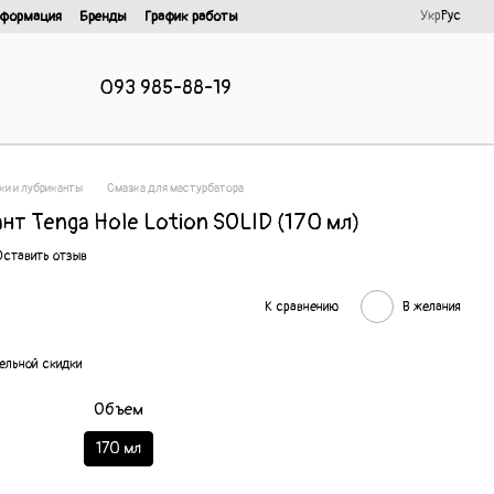
Укр
Рус
нформация
Бренды
График работы
093 985-88-19
ки и лубриканты
Смазка для мастурбатора
нт Tenga Hole Lotion SOLID (170 мл)
Оставить отзыв
К сравнению
В желания
ельной скидки
Объем
170 мл