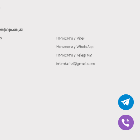
х
 информация
19
Написати у Viber
Написати у WhatsApp
Написати у Telegram
intimka.ltd@gmail.com