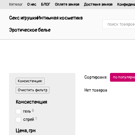
Перейти к основному контенту
Каталог
О нас
БЛОГ
Оплата заказа
Доставка заказа
Конфиден
Отзывы о магазине
Договор публичной оферты и политика конфиде
Секс игрушки
Интимная косметика
Эротическое белье
Сортировка:
по популярн
Консистенция:
Очистить фильтр
Нет товаров
Консистенция
8
гель
1
спрей
Цена, грн