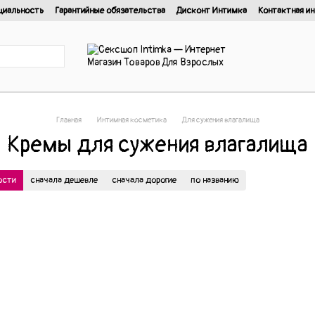
циальность
Гарантийные обязательства
Дисконт Интимка
Контактная и
нциальности
Главная
Интимная косметика
Для сужения влагалища
Кремы для сужения влагалища
ости
сначала дешевле
сначала дорогие
по названию