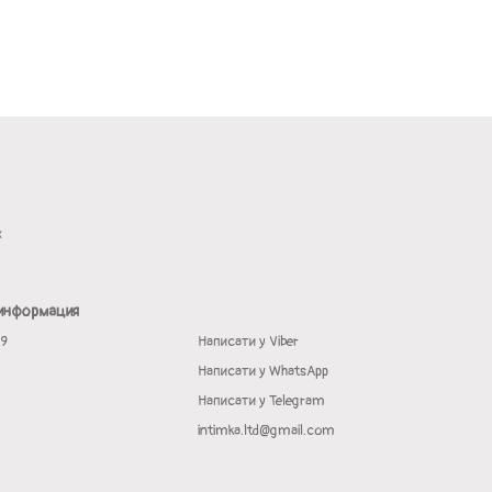
х
 информация
19
Написати у Viber
Написати у WhatsApp
Написати у Telegram
intimka.ltd@gmail.com