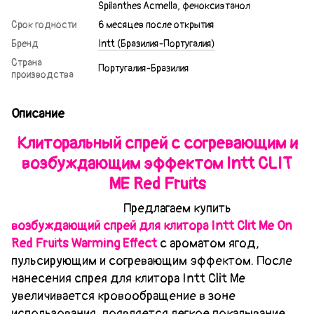
Spilanthes Acmella, феноксиэтанол
Срок годности
6 месяцев после открытия
Бренд
Intt (Бразилия-Португалия)
Страна
Португалия-Бразилия
производства
Описание
Клиторальный спрей с согревающим и
возбуждающим эффектом Intt CLIT
ME Red Fruits
Предлагаем купить
возбуждающий спрей для клитора Intt Clit Me On
Red Fruits Warming Effect
с ароматом ягод,
пульсирующим и согревающим эффектом. После
нанесения спрея для клитора Intt Clit Me
увеличивается кровообращение в зоне
использования, появляется легкое покалывание,