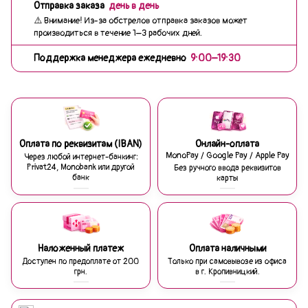
Отправка заказа
день в день
⚠️ Внимание! Из-за обстрелов отправка заказов может
производиться в течение 1–3 рабочих дней.
Поддержка менеджера ежедневно
9:00–19:30
Оплата по реквизитам (IBAN)
Онлайн-оплата
MonoPay / Google Pay / Apple Pay
Через любой интернет-банкинг:
Privat24, Monobank или другой
Без ручного ввода реквизитов
банк
карты
Наложенный платеж
Оплата наличными
Доступен по предоплате от 200
Только при самовывозе из офиса
грн.
в г. Кропивницкий.