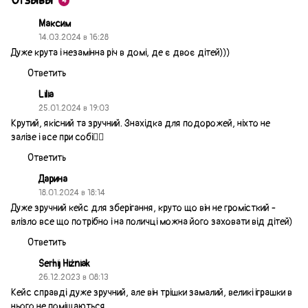
Отзывы
4
Максим
14.03.2024 в 16:28
Дуже крута і незамінна річ в домі, де є двоє дітей)))
Ответить
Lilia
25.01.2024 в 19:03
Крутий, якісний та зручний. Знахідка для подорожей, ніхто не
залізе і все при собі👍🏻
Ответить
Дарина
18.01.2024 в 18:14
Дуже зручний кейс для зберігання, круто що він не громісткий -
влізло все що потрібно і на поличці можна його заховати від дітей)
Ответить
Serhij Hiżniak
26.12.2023 в 08:13
Кейс справді дуже зручний, але він трішки замалий, великі іграшки в
нього не поміщаються.