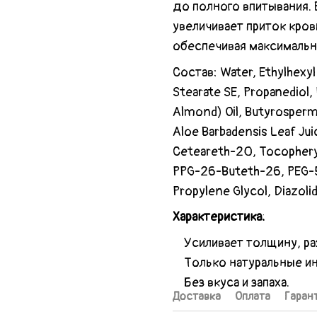
до полного впитывания.
увеличивает приток кров
обеспечивая максимальн
Состав: Water, Ethylhexyl 
Stearate SE, Propanediol
Almond) Oil, Butyrospermu
Aloe Barbadensis Leaf Jui
Ceteareth-20, Tocopheryl
PPG-26-Buteth-26, PEG-5
Propylene Glycol, Diazoli
Характеристика:
Усиливает толщину, раз
Только натуральные и
Без вкуса и запаха.
Доставка
Оплата
Гаран