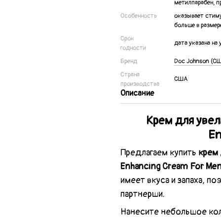
метилпарабен, п
Особенность
оказывает стиму
больше в размер
Срок
дата указана на
годности
Бренд
Doc Johnson (С
Страна
США
производства
Описание
Крем для увел
En
Предлагаем купить
крем 
Enhancing Cream For Me
имеет вкуса и запаха, п
партнерши.
Нанесите небольшое коли