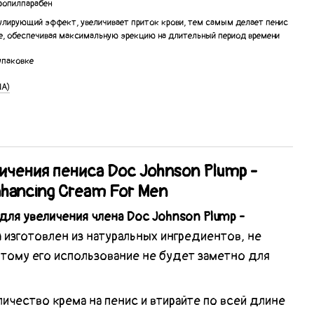
ропилпарабен
лирующий эффект, увеличивает приток крови, тем самым делает пенис
е, обеспечивая максимальную эрекцию на длительный период времени
 упаковке
ША)
ичения пениса Doc Johnson Plump -
hancing Cream For Men
для увеличения члена Doc Johnson Plump -
n
изготовлен из натуральных ингредиентов, не
оэтому его использование не будет заметно для
чество крема на пенис и втирайте по всей длине