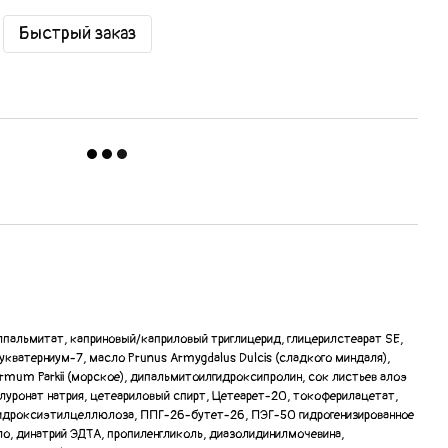
Быстрый заказ
лпальмитат, каприновый/каприловый триглицерид, глицерилстеарат SE,
укватерниум-7, масло Prunus Armygdalus Dulcis (сладкого миндаля),
rmum Parkii (морское), дипальмитоилгидроксипролин, сок листьев алоэ
алуронат натрия, цетеариловый спирт, Цетеарет-20, токоферилацетат,
гидроксиэтилцеллюлоза, ППГ-26-бутет-26, ПЭГ-50 гидрогенизированное
о, динатрий ЭДТА, пропиленгликоль, диазолидинилмочевина,