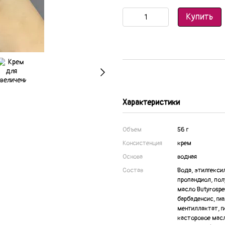
Купить
Характеристики
Объем
56 г
Консистенция
крем
Основа
водная
Состав
Вода, этилгекси
пропандиол, пол
масло Butyrospe
барбаденсис, ги
ментиллактат, 
касторовое масл