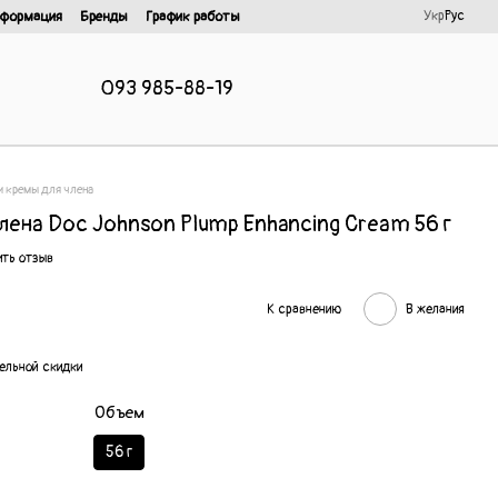
Укр
Рус
нформация
Бренды
График работы
093 985-88-19
и кремы для члена
лена Doc Johnson Plump Enhancing Cream 56 г
ть отзыв
К сравнению
В желания
ельной скидки
Объем
56 г