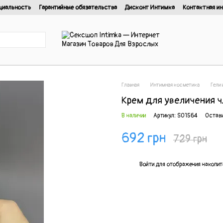
циальность
Гарантийные обязательства
Дисконт Интимка
Контактная и
нциальности
Главная
Интимная косметика
Гели 
Крем для увеличения ч
В наличии
Артикул: SO1564
Остави
692 грн
729 грн
%
Войти
для отображения накопит