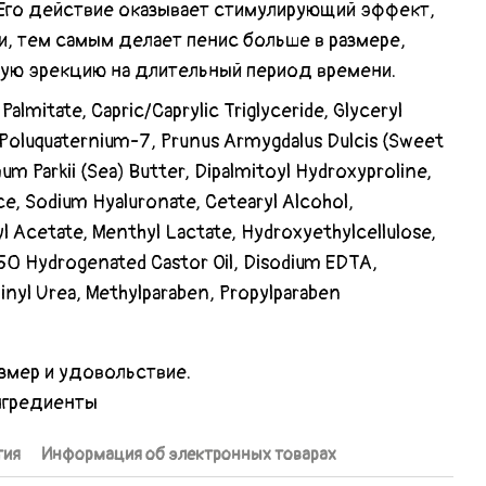
 Его действие оказывает стимулирующий эффект,
и, тем самым делает пенис больше в размере,
ую эрекцию на длительный период времени.
Palmitate, Capric/Caprylic Triglyceride, Glyceryl
, Poluquaternium-7, Prunus Armygdalus Dulcis (Sweet
m Parkii (Sea) Butter, Dipalmitoyl Hydroxyproline,
ce, Sodium Hyaluronate, Cetearyl Alcohol,
 Acetate, Menthyl Lactate, Hydroxyethylcellulose,
0 Hydrogenated Castor Oil, Disodium EDTA,
dinyl Urea, Methylparaben, Propylparaben
мер и удовольствие.
нгредиенты
тия
Информация об электронных товарах