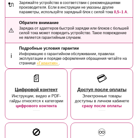
Заряжайте устройство в соответствии с рекомендациями
🔌
производителя. Если в инструкции не указаны другие
параметры, используйте зарядный блок с силой тока
0,5–1 А
.
Обратите внимание
Зарядка от адаптеров быстрой зарядки или блоков с большей
⚠️
силой тока может повредить устройство. Такое повреждение
не является гарантийным случаем.
Подробные условия гарантии
Информацию о гарантийном обслуживании, правилах
ℹ️
эксплуатации и порядке оформления обращения читайте на
странице
«Гарантия»
.
📄
💳
Цифровой контент
Доступ после оплаты
Инструкции, видео и PDF-
Электронные товары
гайды относятся к категории
доступны в личном кабинете
цифрового контента
сразу после оплаты
🚫
♾️