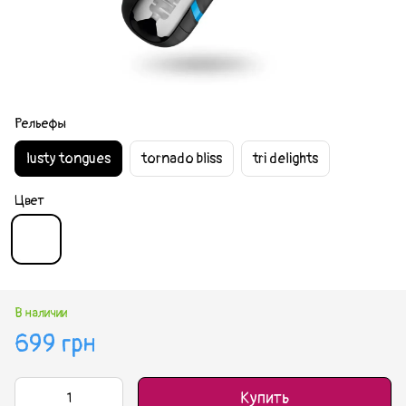
Рельефы
lusty tongues
tornado bliss
tri delights
Цвет
В наличии
699 грн
Купить