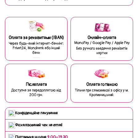
Оплата за реквізитами (IBAN)
Онлайн-оплата
MonoPay / Google Pay / Apple Pay
Через будь-який інтернет-банкінг:
Privat24, Monobank або інший
Без ручного введення реквізитів
банк
картки
Післяплата
Оплата готівкою
Доступна за передоплатою від
Тільки при самовивозі з офісу у м.
200 грн.
Кропивницький.
Конфіденційне пакування
Фіскалізований чек на email
Підтримка щодня
9:00–19:30