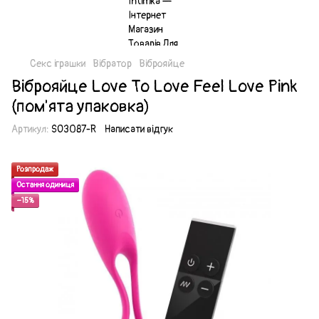
Секс іграшки
Вібратор
Віброяйце
Віброяйце Love To Love Feel Love Pink
(пом'ята упаковка)
Артикул:
SO3087-R
Написати відгук
Розпродаж
Остання одиниця
−15%