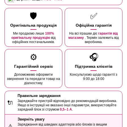
🛡️
✅
Оригінальна продукція
Офіційна гарантія
Ми продаємо лише
100%
На всі іграшки діє
гарантія від
оригінальну продукцію
від
магазину
. Термін залежить від
офіційних постачальників.
виробника.
⚙️
🎧
Гарантійний сервіс
Підтримка клієнтів
Допоможемо оформити
Консультуємо щодо гарантії з
звернення та передати товар на
9:00 до 18:00
діагностику.
Правильне заряджання
Заряджайте пристрій відповідно до рекомендацій виробника.
🔌
Якщо в інструкції не вказано інші параметри, використовуйте
зарядний блок зі струмом
0,5–1 А
.
Зверніть увагу
Заряджання від швидких адаптерів або блоків із вищим
⚠️