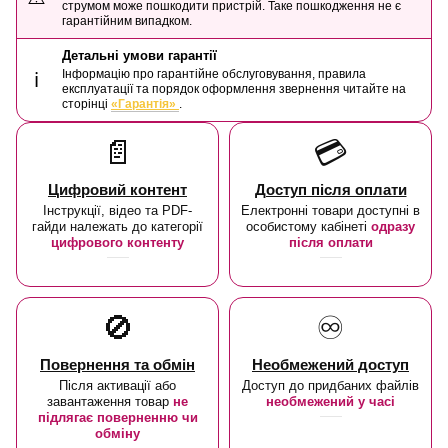
струмом може пошкодити пристрій. Таке пошкодження не є
гарантійним випадком.
Детальні умови гарантії
Інформацію про гарантійне обслуговування, правила
ℹ️
експлуатації та порядок оформлення звернення читайте на
сторінці
«Гарантія»
.
📄
💳
Цифровий контент
Доступ після оплати
Інструкції, відео та PDF-
Електронні товари доступні в
гайди належать до категорії
особистому кабінеті
одразу
цифрового контенту
після оплати
🚫
♾️
Повернення та обмін
Необмежений доступ
Після активації або
Доступ до придбаних файлів
завантаження товар
не
необмежений у часі
підлягає поверненню чи
обміну