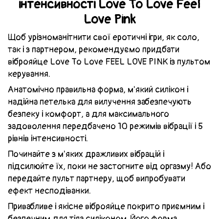
інтенсивності Love To Love Feel
Love Pink
Щоб урізноманітнити свої еротичні ігри, як соло,
так і з партнером, рекомендуємо придбати
віброяйце Love To Love FEEL LOVE PINK із пультом
керування.
Анатомічно правильна форма, м'який силікон і
надійна петелька для вилучення забезпечують
безпеку і комфорт, а для максимального
задоволення передбачено 10 режимів вібрації і 5
рівнів інтенсивності.
Починайте з м'яких дражливих вібрацій і
підсилюйте їх, поки не застогните від оргазму! Або
передайте пульт партнеру, щоб випробувати
ефект несподіванки.
Привабливе і якісне віброяйце покрито приємним і
безпечним для тіла силіконом. Його форма