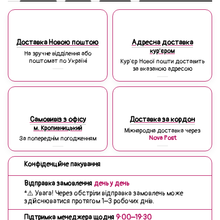
Доставка Новою поштою
Адресна доставка
кур'єром
На зручне відділення або
поштомат по Україні
Кур'єр Нової пошти доставить
за вказаною адресою
Самовивіз з офісу
Доставка за кордон
м. Кропивницький
Міжнародна доставка через
Nova Post
За попереднім погодженням
Конфіденційне пакування
Відправка замовлення
день у день
*⚠️ Увага! Через обстріли відправка замовлень може
здійснюватися протягом 1–3 робочих днів.
Підтримка менеджера щодня
9:00–19:30