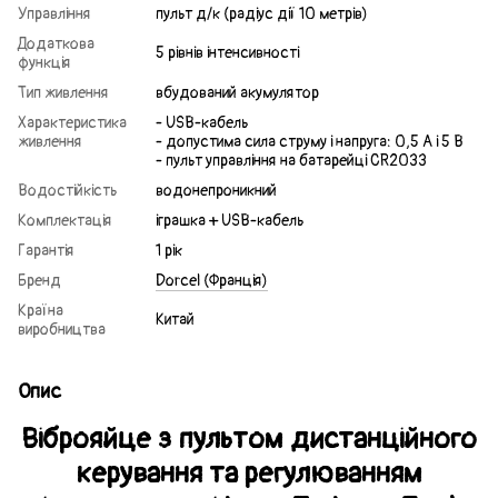
Управління
пульт д/к (радіус дії 10 метрів)
Додаткова
5 рівнів інтенсивності
функція
Тип живлення
вбудований акумулятор
Характеристика
- USB-кабель
живлення
- допустима сила струму і напруга: 0,5 А і 5 В
- пульт управління на батарейці CR2033
Водостійкість
водонепроникний
Комплектація
іграшка + USB-кабель
Гарантія
1 рік
Бренд
Dorcel (Франція)
Країна
Китай
виробництва
Опис
Віброяйце з пультом дистанційного
керування та регулюванням