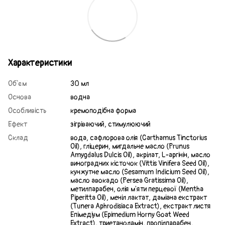
Характеристики
Об`єм
30 мл
Основа
водна
Особливість
кремоподібна форма
Ефект
зігріваючий, стимулюючий
Склад
вода, сафлорова олія (Carthamus Tinctorius
Oil), гліцерин, мигдальне масло (Prunus
Amygdalus Dulcis Oil), акрілат, L-аргінін, масло
виноградних кісточок (Vittis Vinifera Seed Oil),
кунжутне масло (Sesamum Indicium Seed Oil),
масло авокадо (Persea Gratissima Oil),
метилпарабен, олія м'яти перцевої (Mentha
Piperitta Oil), меніл лактат, даміана екстракт
(Tunera Aphrodisiaca Extract), екстракт листя
Епімедіум (Epimedium Horny Goat Weed
Extract), триетаноламін, пропілпарабен,