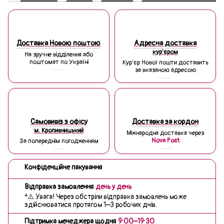
Доставка Новою поштою
Адресна доставка
кур'єром
На зручне відділення або
поштомат по Україні
Кур'єр Нової пошти доставить
за вказаною адресою
Самовивіз з офісу
Доставка за кордон
м. Кропивницький
Міжнародна доставка через
Nova Post
За попереднім погодженням
Конфіденційне пакування
Відправка замовлення
день у день
*⚠️ Увага! Через обстріли відправка замовлень може
здійснюватися протягом 1–3 робочих днів.
Підтримка менеджера щодня
9:00–19:30