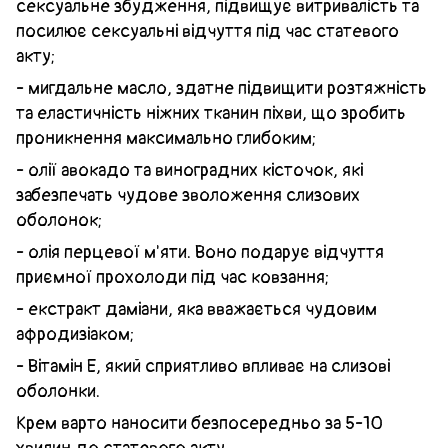
сексуальне збудження, підвищує витривалість та
посилює сексуальні відчуття під час статевого
акту;
- мигдальне масло, здатне підвищити розтяжність
та еластичність ніжних тканин піхви, що зробить
проникнення максимально глибоким;
- олії авокадо та виноградних кісточок, які
забезпечать чудове зволоження слизових
оболонок;
- олія перцевої м'яти. Воно подарує відчуття
приємної прохолоди під час ковзання;
- екстракт даміани, яка вважається чудовим
афродизіаком;
- Вітамін Е, який сприятливо впливає на слизові
оболонки.
Крем варто наносити безпосередньо за 5-10