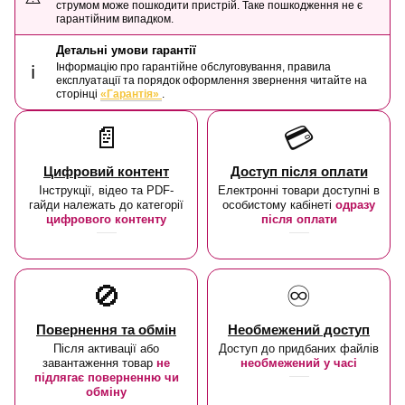
струмом може пошкодити пристрій. Таке пошкодження не є
гарантійним випадком.
Детальні умови гарантії
Інформацію про гарантійне обслуговування, правила
ℹ️
експлуатації та порядок оформлення звернення читайте на
сторінці
«Гарантія»
.
📄
💳
Цифровий контент
Доступ після оплати
Інструкції, відео та PDF-
Електронні товари доступні в
гайди належать до категорії
особистому кабінеті
одразу
цифрового контенту
після оплати
🚫
♾️
Повернення та обмін
Необмежений доступ
Після активації або
Доступ до придбаних файлів
завантаження товар
не
необмежений у часі
підлягає поверненню чи
обміну