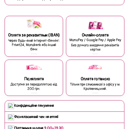
Оплата за реквізитами (IBAN)
Онлайн-оплата
MonoPay / Google Pay / Apple Pay
Через будь-який інтернет-банкінг:
Privat24, Monobank або інший
Без ручного введення реквізитів
банк
картки
Післяплата
Оплата готівкою
Доступна за передоплатою від
Тільки при самовивозі з офісу у м.
200 грн.
Кропивницький.
Конфіденційне пакування
Фіскалізований чек на email
Підтримка щодня
9:00–19:30