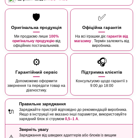
🛡️
✅
Оригінальна продукція
Офіційна гарантія
Ми продаємо лише
100%
На всі іграшки діє
гарантія від
оригінальну продукцію
від
магазину
. Термін залежить від
офіційних постачальників.
виробника.
⚙️
🎧
Гарантійний сервіс
Підтримка клієнтів
Допоможемо оформити
Консультуємо щодо гарантії з
звернення та передати товар на
9:00 до 18:00
діагностику.
Правильне заряджання
Заряджайте пристрій відповідно до рекомендацій виробника.
🔌
Якщо в інструкції не вказано інші параметри, використовуйте
зарядний блок зі струмом
0,5–1 А
.
Зверніть увагу
Заряджання від швидких адаптерів або блоків із вищим
⚠️