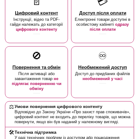
📄
💳
Цифровий контент
Доступ після оплати
Інструкції, відео та PDF-
Електронні товари доступні в
гайди належать до категорії
особистому кабінеті
одразу
цифрового контенту
після оплати
🚫
♾️
Повернення та обмін
Необмежений доступ
Після активації або
Доступ до придбаних файлів
завантаження товар
не
необмежений у часі
підлягає поверненню чи
обміну
⚖️
Умови повернення цифрового контенту
Відповідно до Закону України «Про захист прав споживачів»,
цифровий контент не входить до переліку товарів, що можна
повернути, якщо він був наданий у належному вигляді.
🛠️
Технічна підтримка
У разі технічних проблем із доступом або пошкодження