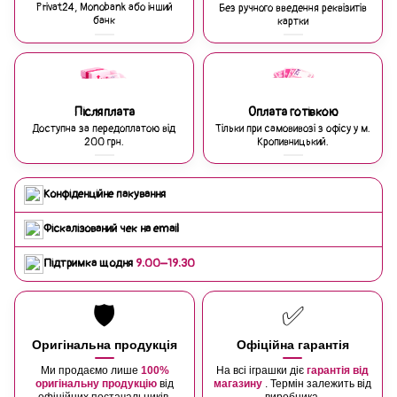
Privat24, Monobank або інший
Без ручного введення реквізитів
банк
картки
Післяплата
Оплата готівкою
Доступна за передоплатою від
Тільки при самовивозі з офісу у м.
200 грн.
Кропивницький.
Конфіденційне пакування
Фіскалізований чек на email
Підтримка щодня
9:00–19:30
🛡️
✅
Оригінальна продукція
Офіційна гарантія
Ми продаємо лише
100%
На всі іграшки діє
гарантія від
оригінальну продукцію
від
магазину
. Термін залежить від
офіційних постачальників.
виробника.