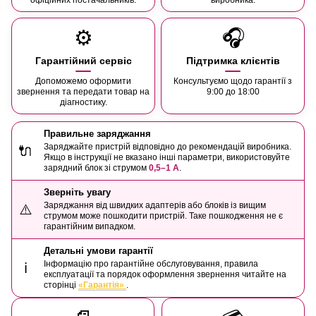
⚙️
🎧
Гарантійний сервіс
Підтримка клієнтів
Допоможемо оформити
Консультуємо щодо гарантії з
звернення та передати товар на
9:00 до 18:00
діагностику.
Правильне заряджання
Заряджайте пристрій відповідно до рекомендацій виробника.
🔌
Якщо в інструкції не вказано інші параметри, використовуйте
зарядний блок зі струмом
0,5–1 А
.
Зверніть увагу
Заряджання від швидких адаптерів або блоків із вищим
⚠️
струмом може пошкодити пристрій. Таке пошкодження не є
гарантійним випадком.
Детальні умови гарантії
Інформацію про гарантійне обслуговування, правила
ℹ️
експлуатації та порядок оформлення звернення читайте на
сторінці
«Гарантія»
.