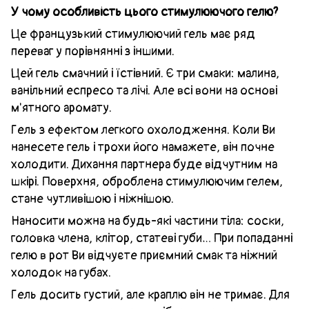
У чому особливість цього стимулюючого гелю?
Це французький стимулюючий гель має ряд
переваг у порівнянні з іншими.
Цей гель смачний і їстівний. Є три смаки: малина,
ванільний еспресо та лічі. Але всі вони на основі
м'ятного аромату.
Гель з ефектом легкого охолодження. Коли Ви
нанесете гель і трохи його намажете, він почне
холодити. Дихання партнера буде відчутним на
шкірі. Поверхня, оброблена стимулюючим гелем,
стане чутливішою і ніжнішою.
Наносити можна на будь-які частини тіла: соски,
головка члена, клітор, статеві губи… При попаданні
гелю в рот Ви відчуєте приємний смак та ніжний
холодок на губах.
Гель досить густий, але краплю він не тримає. Для