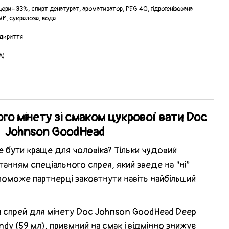
церин 33%, спирт денатурат, ароматизатор, PEG 40, гідрогенізована
VP, сукралоза, вода
відкриття
А)
го мінету зі смаком цукрової вати Doc
Johnson GoodHead
 бути краще для чоловіка? Тільки чудовий
танням спеціального спрея, який зведе на "ні"
оможе партнерці заковтнути навіть найбільший
спрей для мінету Doc Johnson GoodHead Deep
ndy (59 мл), приємний на смак і відмінно знижує