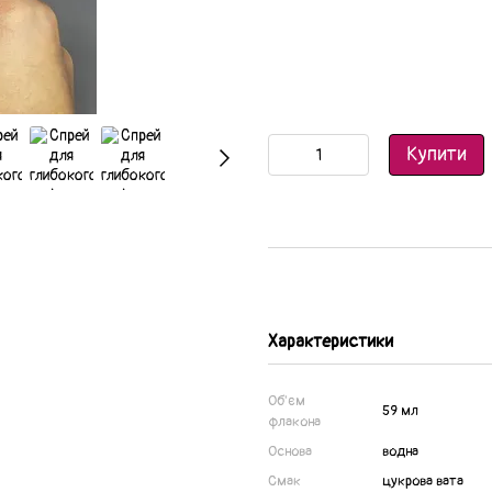
Купити
Характеристики
Об'єм
59 мл
флакона
Основа
водна
Смак
цукрова вата