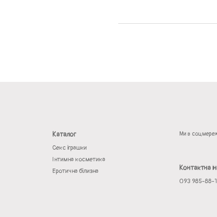
Каталог
Ми в соцмере
Секс іграшки
Інтимна косметика
Контактна і
Еротична білизна
093 985-88-