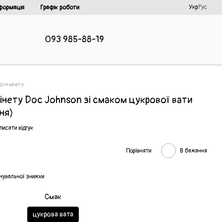
Укр
Рус
формація
Графік роботи
093 985-88-19
для мінету
інету Doc Johnson зі смаком цукрової вати
ня)
писати відгук
Порівняти
В бажання
чувальної знижки
Смак
цукрова вата