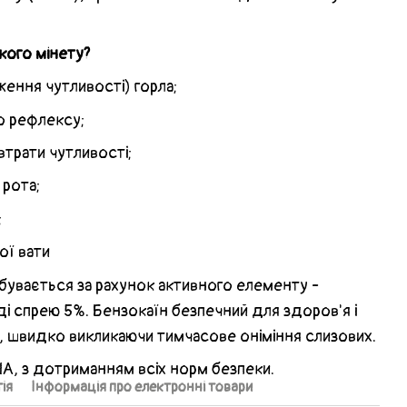
кого мінету?
ження чутливості) горла;
о рефлексу;
втрати чутливості;
 рота;
;
ої вати
бувається за рахунок активного елементу -
ді спрею 5%. Бензокаїн безпечний для здоров'я і
 швидко викликаючи тимчасове оніміння слизових.
А, з дотриманням всіх норм безпеки.
ія
Інформація про електронні товари