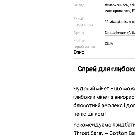
Склад
бензокаин 5%, глі
касторова олія, P
Термін
12 місяців після 
придатності
Бренд
Doc Johnson (СШ
Країна
США
виробництва
Опис
Спрей для глибоко
Чудовий мінет - що може
глибокий мінет з викорис
блювотний рефлекс і доп
пеніс цілком!
Рекомендуємо придбати 
Throat Spray – Cotton Ca