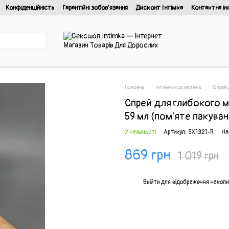
Конфіденційність
Гарантійні зобов'язання
Дисконт Інтімка
Контактна ін
йності
Головна
Інтимна косметика
Спрей 
Спрей для глибокого м
59 мл (пом'яте пакуван
У наявності
Артикул: SX1321-R
На
869 грн
1 019 грн
%
Ввійти
для відображення накопи