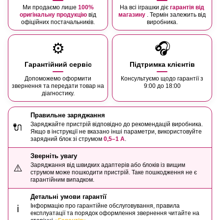
Ми продаємо лише
100%
На всі іграшки діє
гарантія від
оригінальну продукцію
від
магазину
. Термін залежить від
офіційних постачальників.
виробника.
⚙️
🎧
Гарантійний сервіс
Підтримка клієнтів
Допоможемо оформити
Консультуємо щодо гарантії з
звернення та передати товар на
9:00 до 18:00
діагностику.
Правильне заряджання
Заряджайте пристрій відповідно до рекомендацій виробника.
🔌
Якщо в інструкції не вказано інші параметри, використовуйте
зарядний блок зі струмом
0,5–1 А
.
Зверніть увагу
Заряджання від швидких адаптерів або блоків із вищим
⚠️
струмом може пошкодити пристрій. Таке пошкодження не є
гарантійним випадком.
Детальні умови гарантії
Інформацію про гарантійне обслуговування, правила
ℹ️
експлуатації та порядок оформлення звернення читайте на