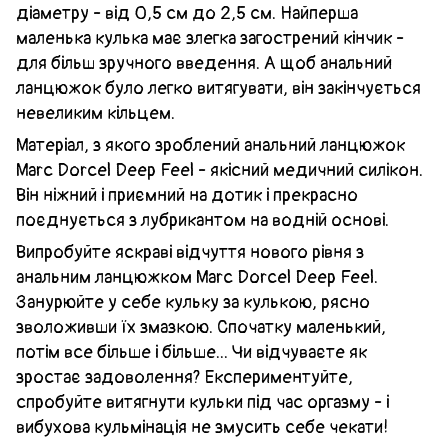
діаметру - від 0,5 см до 2,5 см. Найперша
маленька кулька має злегка загострений кінчик -
для більш зручного введення. А щоб анальний
ланцюжок було легко витягувати, він закінчується
невеликим кільцем.
Матеріал, з якого зроблений анальний ланцюжок
Marc Dorcel Deep Feel - якісний медичний силікон.
Він ніжний і приємний на дотик і прекрасно
поєднується з лубрикантом на водній основі.
Випробуйте яскраві відчуття нового рівня з
анальним ланцюжком Marc Dorcel Deep Feel.
Занурюйте у себе кульку за кулькою, рясно
зволоживши їх змазкою. Спочатку маленький,
потім все більше і більше... Чи відчуваєте як
зростає задоволення? Експериментуйте,
спробуйте витягнути кульки під час оргазму - і
вибухова кульмінація не змусить себе чекати!