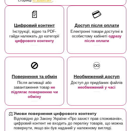
сторінці
«Гарантія»
.
📄
💳
Цифровий контент
Доступ після оплати
Інструкції, відео та PDF-
Електронні товари доступні в
гайди належать до категорії
особистому кабінеті
одразу
цифрового контенту
після оплати
🚫
♾️
Повернення та обмін
Необмежений доступ
Після активації або
Доступ до придбаних файлів
завантаження товар
не
необмежений у часі
підлягає поверненню чи
обміну
⚖️
Умови повернення цифрового контенту
Відповідно до Закону України «Про захист прав споживачів»,
цифровий контент не входить до переліку товарів, що можна
повернути, якщо він був наданий у належному вигляді.