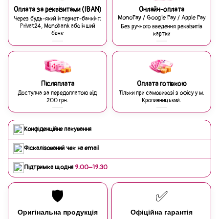
Оплата за реквізитами (IBAN)
Онлайн-оплата
MonoPay / Google Pay / Apple Pay
Через будь-який інтернет-банкінг:
Privat24, Monobank або інший
Без ручного введення реквізитів
банк
картки
Післяплата
Оплата готівкою
Доступна за передоплатою від
Тільки при самовивозі з офісу у м.
200 грн.
Кропивницький.
Конфіденційне пакування
Фіскалізований чек на email
Підтримка щодня
9:00–19:30
🛡️
✅
Оригінальна продукція
Офіційна гарантія